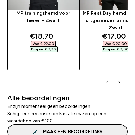
MP trainingshemd voor
MP Rest Day hemd me
heren - Zwart
uitgesneden armsga
Zwart
discounted price
discounte
€18,70‎
€17,00‎
Was € 22,00‎
Was € 20,00‎
Bespaar € 3,30‎
Bespaar € 3,00‎
SHOP SNEL
SHOP SNEL
Alle beoordelingen
Er zijn momenteel geen beoordelingen.
Schrijf een recensie om kans te maken op een
waardebon van €100.
MAAK EEN BEOORDELING