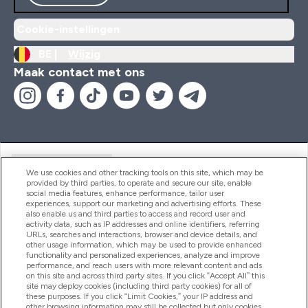
Cookie-instellingen
BE |
Wijzig
Maak contact met ons
Handige Links
We use cookies and other tracking tools on this site, which may be
provided by third parties, to operate and secure our site, enable
social media features, enhance performance, tailor user
experiences, support our marketing and advertising efforts. These
Producten
also enable us and third parties to access and record user and
activity data, such as IP addresses and online identifiers, referring
URLs, searches and interactions, browser and device details, and
other usage information, which may be used to provide enhanced
Company Information
functionality and personalized experiences, analyze and improve
performance, and reach users with more relevant content and ads
on this site and across third party sites. If you click “Accept All” this
site may deploy cookies (including third party cookies) for all of
these purposes. If you click “Limit Cookies,” your IP address and
Loyalty & Rewards
other browsing information may still be collected but only cookies