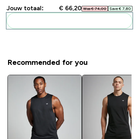
Jouw totaal:
€ 66,20‎
Was € 74,00‎
Save € 7,80‎
Voeg deze toe aan je routine
Recommended for you