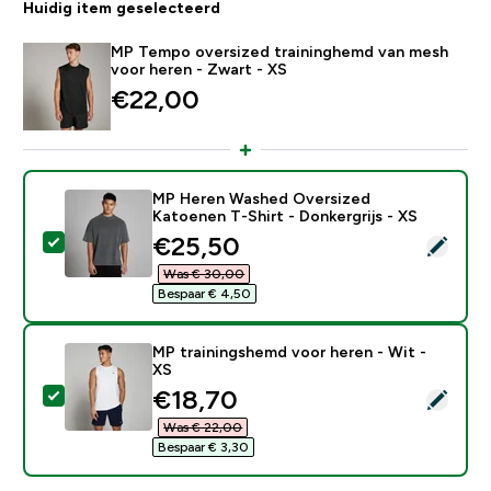
Huidig item geselecteerd
MP Tempo oversized traininghemd van mesh
voor heren - Zwart - XS
€22,00‎
MP Heren Washed Oversized
Katoenen T-Shirt - Donkergrijs - XS
discounted price
€25,50‎
Selecteer dit product - MP Heren Washed Oversized Ka
Was € 30,00‎
Bespaar € 4,50‎
MP trainingshemd voor heren - Wit -
XS
discounted price
€18,70‎
Selecteer dit product - MP trainingshemd voor heren -
Was € 22,00‎
Bespaar € 3,30‎