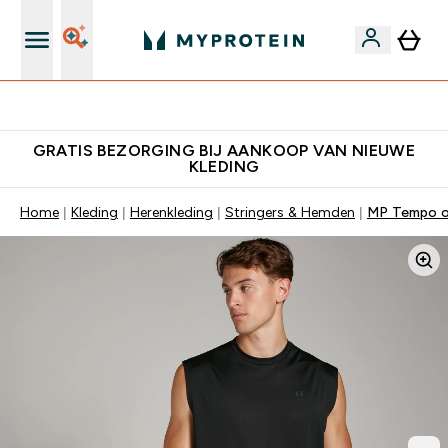
10% Extra Korting + Gratis Shaker | Nieuwe Klanten
GRATIS BEZORGING BIJ AANKOOP VAN NIEUWE
KLEDING
Home
Kleding
Herenkleding
Stringers & Hemden
MP Tempo ov