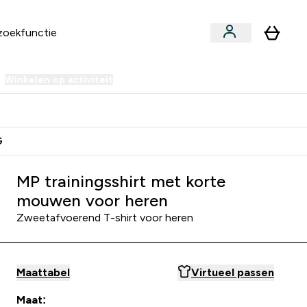
Winkelen op activiteit
er Sale | Tot 70% korting submenu
Enter Winkelen op activiteit submenu
⌄
 Extra Korting
Verdien Samen €40 Krediet
G
MP trainingsshirt met korte
mouwen voor heren
Zweetafvoerend T-shirt voor heren
Maattabel
Virtueel passen
Maat: