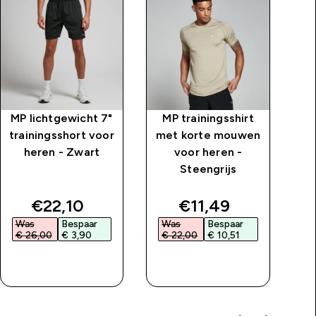
MP lichtgewicht 7"
MP trainingsshirt
MP
trainingsshort voor
met korte mouwen
me
heren - Zwart
voor heren -
Steengrijs
price
discounted price
discounted price
€22,10‎
€11,49‎
Was
Bespaar
Was
Bespaar
W
€ 26,00‎
€ 3,90‎
€ 22,00‎
€ 10,51‎
€
SHOP SNEL
SHOP SNEL