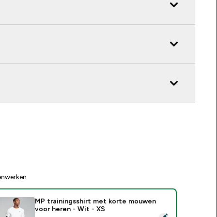
enwerken
MP trainingsshirt met korte mouwen
voor heren - Wit - XS
electeer dit product - MP trainingsshirt met korte mouwen voo