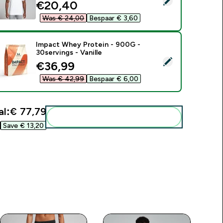
discounted price
€20,40‎
Was € 24,00‎
Bespaar € 3,60‎
Impact Whey Protein - 900G -
30servings - Vanille
electeer dit product - Impact Whey Protein - 900G - 30serving
discounted price
€36,99‎
Was € 42,99‎
Bespaar € 6,00‎
l:
€ 77,79‎
Voeg deze toe aan je routine
Save € 13,20‎