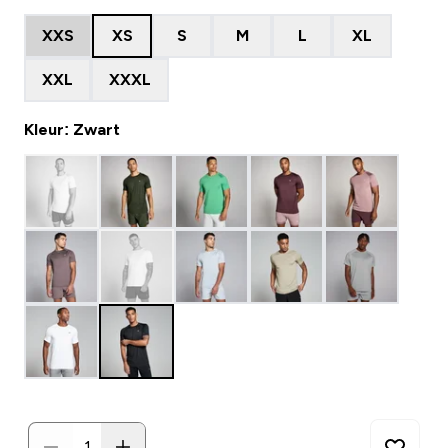
XXS
XS
S
M
L
XL
XXL
XXXL
Kleur: Zwart