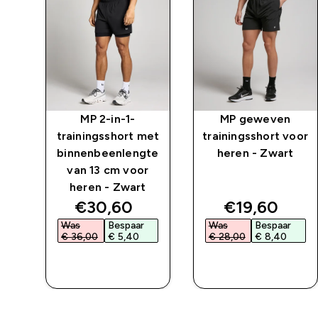
MP 2-in-1-
MP geweven
trainingsshort met
trainingsshort voor
binnenbeenlengte
heren - Zwart
van 13 cm voor
heren - Zwart
ed price
discounted price
discounted 
€30,60‎
€19,60‎
Was
Bespaar
Was
Bespaar
€ 36,00‎
€ 5,40‎
€ 28,00‎
€ 8,40‎
L
SHOP SNEL
SHOP SNEL