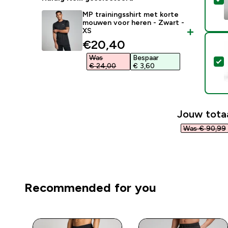
MP trainingsshirt met korte
mouwen voor heren - Zwart -
XS
discounted price
€20,40‎
Was
Bespaar
S
€ 24,00‎
€ 3,60‎
Jouw totaa
Was € 90,99‎
Recommended for you