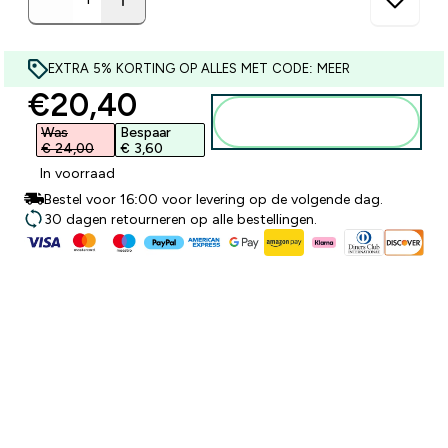
EXTRA 5% KORTING OP ALLES MET CODE: MEER
discounted price
€20,40‎
Voeg toe aan
winkelmandje
Was
Bespaar
€ 24,00‎
€ 3,60‎
In voorraad
Bestel voor 16:00 voor levering op de volgende dag.
30 dagen retourneren op alle bestellingen.