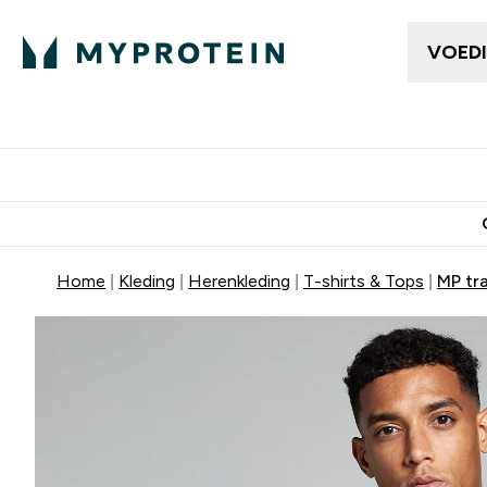
VOED
Dames Kleding
Here
Enter Da
⌄
Gratis bezorging vanaf €50
10% Extra K
Home
Kleding
Herenkleding
T-shirts & Tops
MP tr