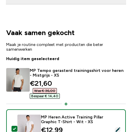
Vaak samen gekocht
Maak je routine compleet met producten die beter
samenwerken
Huidig item geselecteerd
MP Tempo gerasterd trainingsshirt voor heren
- Mistgrijs - XS
discounted price
€21,60‎
Was € 36,00‎
Bespaar € 14,40‎
MP Heren Active Training Pillar
Graphic T-Shirt - Wit - XS
discounted price
€12,99‎
Selecteer dit product - MP Heren Active Training Pillar