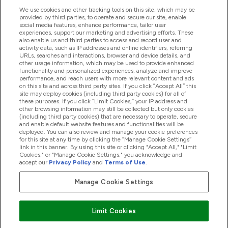
Handige Links
We use cookies and other tracking tools on this site, which may be
provided by third parties, to operate and secure our site, enable
social media features, enhance performance, tailor user
experiences, support our marketing and advertising efforts. These
Producten
also enable us and third parties to access and record user and
activity data, such as IP addresses and online identifiers, referring
URLs, searches and interactions, browser and device details, and
other usage information, which may be used to provide enhanced
Company Information
functionality and personalized experiences, analyze and improve
performance, and reach users with more relevant content and ads
on this site and across third party sites. If you click “Accept All” this
site may deploy cookies (including third party cookies) for all of
these purposes. If you click “Limit Cookies,” your IP address and
Loyalty & Rewards
other browsing information may still be collected but only cookies
(including third party cookies) that are necessary to operate, secure
and enable default website features and functionalities will be
deployed. You can also review and manage your cookie preferences
for this site at any time by clicking the “Manage Cookie Settings”
2026 The Hut.com Ltd
link in this banner. By using this site or clicking "Accept All," "Limit
Cookies," or "Manage Cookie Settings," you acknowledge and
accept our
Privacy Policy
and
Terms of Use
.
Manage Cookie Settings
Betaal met
Limit Cookies