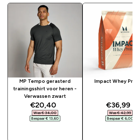
MP Tempo gerasterd
Impact Whey Prot
trainingsshirt voor heren -
Verwassen zwart
discounted price
discounte
€20,40‎
€36,99‎
Was € 34,00‎
Was € 42,99‎
Bespaar € 13,60‎
Bespaar € 6,00‎
SHOP SNEL
SHOP SNEL