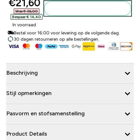
discounted price
€21,60‎
Voeg toe aan winkelmandje
Was € 36,00‎
Bespaar € 14,40‎
In voorraad
Bestel voor 16:00 voor levering op de volgende dag.
30 dagen retourneren op alle bestellingen.
Beschrijving
Stijl opmerkingen
Pasvorm en stofsamenstelling
Product Details