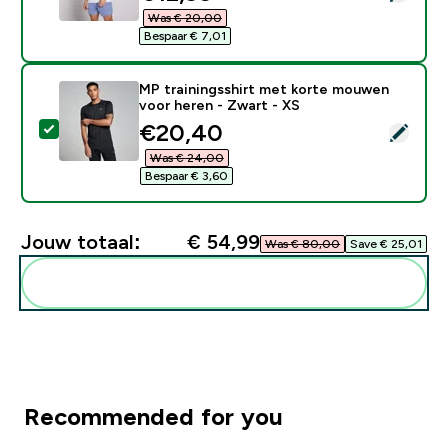
Was € 20,00‎
Bespaar € 7,01‎
MP trainingsshirt met korte mouwen
voor heren - Zwart - XS
discounted price
€20,40‎
Selecteer dit product - MP trainingsshirt met korte 
Was € 24,00‎
Bespaar € 3,60‎
Jouw totaal:
€ 54,99‎
Was € 80,00‎
Save € 25,01‎
Voeg deze toe aan je routine
Recommended for you