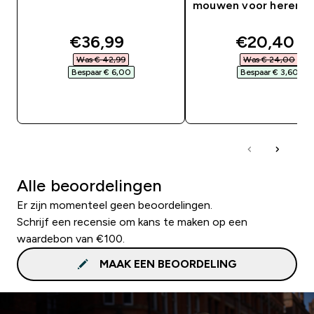
mouwen voor heren -
discounted price
discounte
€36,99‎
€20,40‎
Was € 42,99‎
Was € 24,00‎
Bespaar € 6,00‎
Bespaar € 3,60‎
SHOP SNEL
SHOP SNEL
Alle beoordelingen
Er zijn momenteel geen beoordelingen.
Schrijf een recensie om kans te maken op een
waardebon van €100.
MAAK EEN BEOORDELING