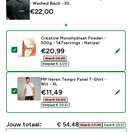
- Washed Black - XS
€22,00‎
Creatine Monohydraat Poeder -
500g - 147servings - Naturel
discounted price
€20,99‎
Selecteer dit product - Creatine Monohydraat Poeder 
Was € 23,99‎
Bespaar € 3,00‎
MP Heren Tempo Panel T-Shirt -
Wit - XL
discounted price
€11,49‎
Selecteer dit product - MP Heren Tempo Panel T-Shirt
Was € 32,00‎
Bespaar € 20,51‎
Jouw totaal:
€ 54,48‎
Was € 77,99‎
Save € 23,51‎