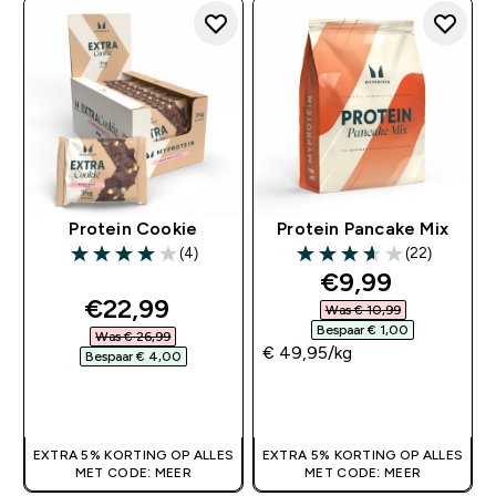
Protein Cookie
Protein Pancake Mix
(4)
(22)
4 out of 5 stars
3.64 out of 5 stars
discounted pr
€9,99‎
discounted price
€22,99‎
Was € 10,99‎
Bespaar € 1,00‎
Was € 26,99‎
€ 49,95‎/kg
Bespaar € 4,00‎
SHOP SNEL
SHOP SNEL
EXTRA 5% KORTING OP ALLES
EXTRA 5% KORTING OP ALLES
MET CODE: MEER
MET CODE: MEER