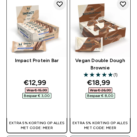
Impact Protein Bar
Vegan Double Dough
Brownie
(1)
5 out of 5 stars
discounted price
discounted pri
€12,99‎
€18,99‎
Was € 15,99‎
Was € 26,99‎
Bespaar € 3,00‎
Bespaar € 8,00‎
SHOP SNEL
SHOP SNEL
EXTRA 5% KORTING OP ALLES
EXTRA 5% KORTING OP ALLES
MET CODE: MEER
MET CODE: MEER