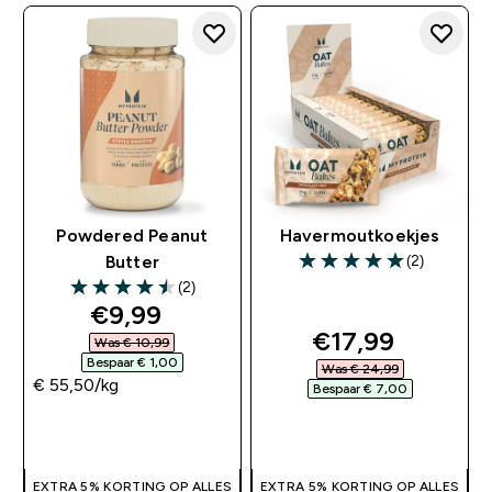
Powdered Peanut
Havermoutkoekjes
(2)
Butter
5 out of 5 stars
(2)
4.5 out of 5 stars
discounted price
€9,99‎
discounted pri
€17,99‎
Was € 10,99‎
Bespaar € 1,00‎
Was € 24,99‎
€ 55,50‎/kg
Bespaar € 7,00‎
SHOP SNEL
SHOP SNEL
EXTRA 5% KORTING OP ALLES
EXTRA 5% KORTING OP ALLES