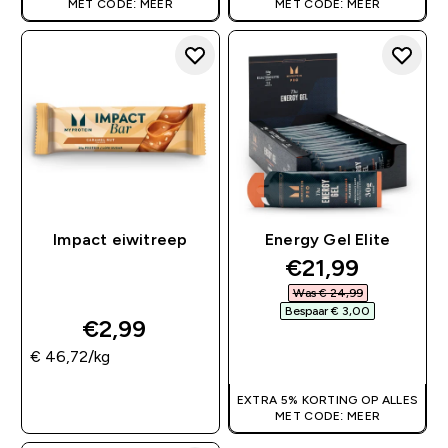
MET CODE: MEER
MET CODE: MEER
Impact eiwitreep
Energy Gel Elite
discounted pri
€21,99‎
Was € 24,99‎
Bespaar € 3,00‎
€2,99‎
SHOP SNEL
€ 46,72‎/kg
SHOP SNEL
EXTRA 5% KORTING OP ALLES
MET CODE: MEER