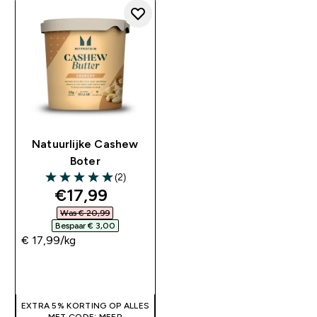
Natuurlijke Cashew
Boter
(2)
5 out of 5 stars
discounted price
€17,99‎
Was € 20,99‎
Bespaar € 3,00‎
€ 17,99‎/kg
SHOP SNEL
EXTRA 5% KORTING OP ALLES