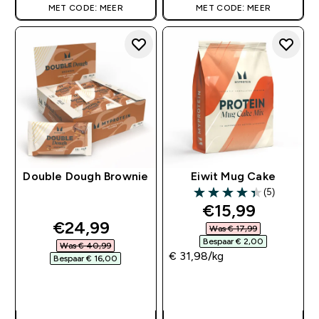
MET CODE: MEER
MET CODE: MEER
Double Dough Brownie
Eiwit Mug Cake
(5)
4.4 out of 5 stars
discounted pri
€15,99‎
discounted price
€24,99‎
Was € 17,99‎
Bespaar € 2,00‎
Was € 40,99‎
€ 31,98‎/kg
Bespaar € 16,00‎
SHOP SNEL
SHOP SNEL