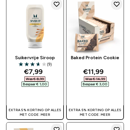
Suikervrije Siroop
Baked Protein Cookie
(9)
3.67 out of 5 stars
discounted price
discounted pri
€7,99‎
€11,99‎
Was € 8,99‎
Was € 14,99‎
Bespaar € 1,00‎
Bespaar € 3,00‎
SHOP SNEL
SHOP SNEL
EXTRA 5% KORTING OP ALLES
EXTRA 5% KORTING OP ALLES
MET CODE: MEER
MET CODE: MEER