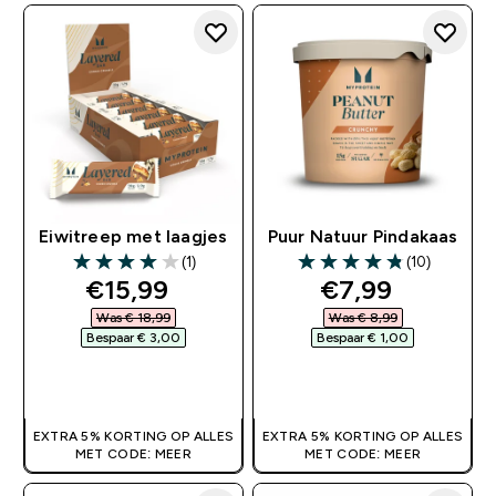
Eiwitreep met laagjes
Puur Natuur Pindakaas
(1)
(10)
4 out of 5 stars
4.8 out of 5 stars
discounted price
discounted pr
€15,99‎
€7,99‎
Was € 18,99‎
Was € 8,99‎
Bespaar € 3,00‎
Bespaar € 1,00‎
SHOP SNEL
SHOP SNEL
EXTRA 5% KORTING OP ALLES
EXTRA 5% KORTING OP ALLES
MET CODE: MEER
MET CODE: MEER