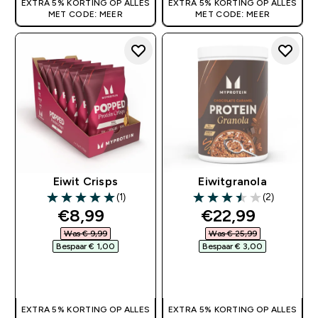
EXTRA 5% KORTING OP ALLES
EXTRA 5% KORTING OP ALLES
MET CODE: MEER
MET CODE: MEER
Eiwit Crisps
Eiwitgranola
(1)
(2)
5 out of 5 stars
3.5 out of 5 stars
discounted price
discounted pri
€8,99‎
€22,99‎
Was € 9,99‎
Was € 25,99‎
Bespaar € 1,00‎
Bespaar € 3,00‎
SHOP SNEL
SHOP SNEL
EXTRA 5% KORTING OP ALLES
EXTRA 5% KORTING OP ALLES