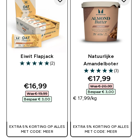
Eiwit Flapjack
Natuurlijke
(2)
Amandelboter
5 out of 5 stars
(3)
5 out of 5 stars
discounted pri
€17,99‎
discounted price
€16,99‎
Was € 20,99‎
Bespaar € 3,00‎
Was € 19,99‎
€ 17,99‎/kg
Bespaar € 3,00‎
SHOP SNEL
SHOP SNEL
EXTRA 5% KORTING OP ALLES
EXTRA 5% KORTING OP ALLES
MET CODE: MEER
MET CODE: MEER