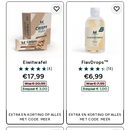
Eiwitwafel
FlavDrops™
(4)
(14)
4.75 out of 5 stars
4.36 out of 5 stars
discounted price
discounted pr
€17,99‎
€6,99‎
Was € 20,99‎
Was € 7,99‎
Bespaar € 3,00‎
Bespaar € 1,00‎
SHOP SNEL
SHOP SNEL
EXTRA 5% KORTING OP ALLES
EXTRA 5% KORTING OP ALLES
MET CODE: MEER
MET CODE: MEER