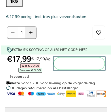
1KG
€ 17,99‎ per kg - incl. btw plus verzendkosten.
EXTRA 5% KORTING OP ALLES MET CODE: MEER
discounted price
€17,99‎
€ 17,99‎/kg
Voeg toe aan
winkelmandje
Was € 20,99‎
Bespaar € 3,00‎
In voorraad
Bestel voor 16:00 voor levering op de volgende dag.
30 dagen retourneren op alle bestellingen.