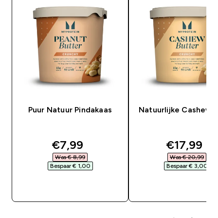
Puur Natuur Pindakaas
Natuurlijke Cashew 
discounted price
discounte
€7,99‎
€17,99‎
Was € 8,99‎
Was € 20,99‎
Bespaar € 1,00‎
Bespaar € 3,00‎
SHOP SNEL
SHOP SNEL