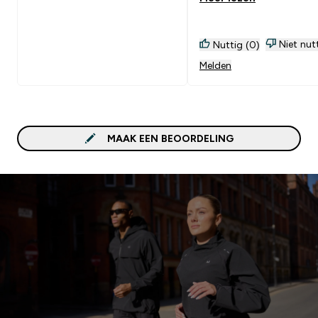
ik meteen terug!
Niet nut
Nuttig (0)
Melden
MAAK EEN BEOORDELING