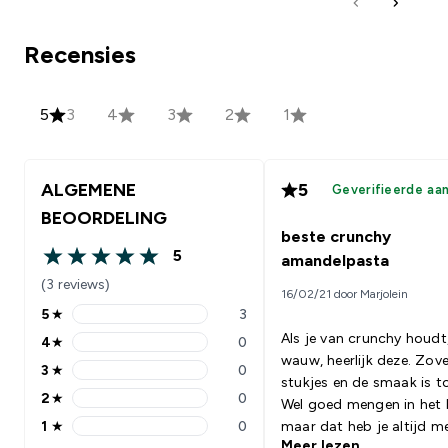
Recensies
5
3
4
3
2
1
ALGEMENE
5
Geverifieerde aa
BEOORDELING
beste crunchy
5
amandelpasta
5 out of 5 stars
(3 reviews)
16/02/21 door Marjolein
5
★
3
5 stars rating 3 reviews
Als je van crunchy houdt
4
★
0
4 stars rating 0 reviews
wauw, heerlijk deze. Zove
3
★
0
3 stars rating 0 reviews
stukjes en de smaak is t
2
★
0
Wel goed mengen in het 
2 stars rating 0 reviews
1
★
0
maar dat heb je altijd m
1 stars rating 0 reviews
Meer lezen
pure notenpastas. Deze