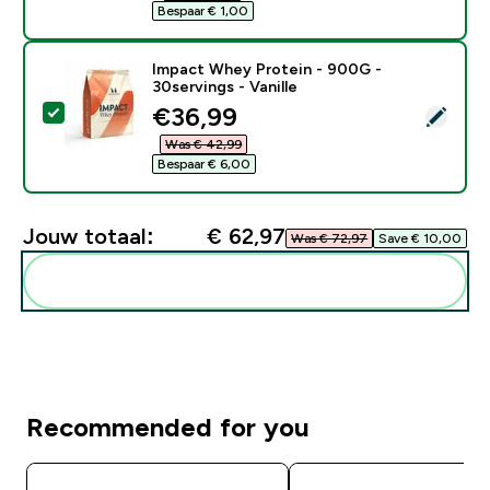
Bespaar € 1,00‎
Impact Whey Protein - 900G -
30servings - Vanille
discounted price
€36,99‎
Selecteer dit product - Impact Whey Protein - 900G - 
Was € 42,99‎
Bespaar € 6,00‎
Jouw totaal:
€ 62,97‎
Was € 72,97‎
Save € 10,00‎
Voeg deze toe aan je routine
Recommended for you