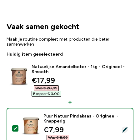
Vaak samen gekocht
Maak je routine compleet met producten die beter
samenwerken
Huidig item geselecteerd
Natuurlijke Amandelboter - 1kg - Origineel -
Smooth
discounted price
€17,99‎
Was € 20,99‎
Bespaar € 3,00‎
Puur Natuur Pindakaas - Origineel -
Knapperig
discounted price
€7,99‎
Selecteer dit product - Puur Natuur Pindakaas - Origin
Was € 8,99‎