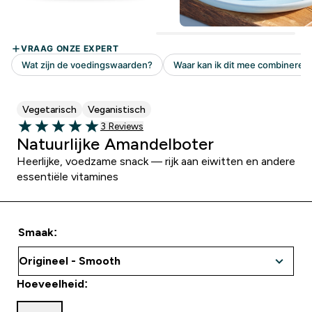
Vegetarisch
Veganistisch
Recensies
3 Reviews
5 out of 5 stars
Natuurlijke Amandelboter
Heerlijke, voedzame snack — rijk aan eiwitten en andere
essentiële vitamines
Smaak:
Hoeveelheid: