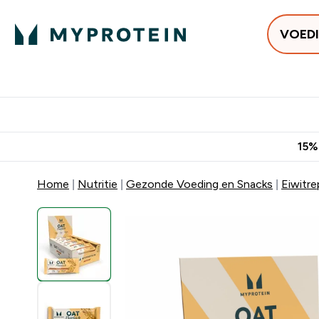
VOED
Uitverkoop
Gratis bezorging vanaf €50
10% Extra K
15%
Home
Nutritie
Gezonde Voeding en Snacks
Eiwitr