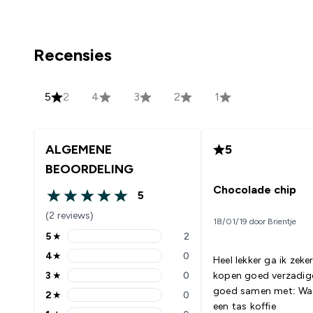
Recensies
5
2
4
3
2
1
ALGEMENE
5
BEOORDELING
Chocolade chip
5
5 out of 5 stars
(2 reviews)
18/01/19 door Brientje
5
★
2
5 stars rating 2 reviews
4
★
0
Heel lekker ga ik zeke
4 stars rating 0 reviews
3
★
0
kopen goed verzadigd Ga
3 stars rating 0 reviews
goed samen met: Water of
2
★
0
2 stars rating 0 reviews
een tas koffie