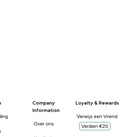
n
Company
Loyalty & Rewards
Information
ding
Verwijs een Vriend
Over ons
Verdien €20
n