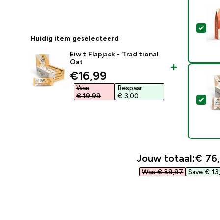
Sel
Huidig item geselecteerd
Eiwit Flapjack - Traditional
Oat
discounted price
€16,99‎
Was
Bespaar
€ 19,99‎
€ 3,00‎
Sel
Jouw totaal:
€ 76,
Was € 89,97‎
Save € 13,