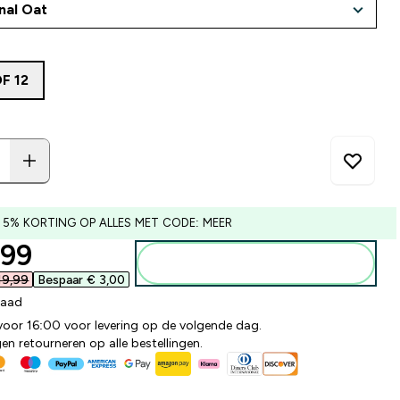
F 12
 5% KORTING OP ALLES MET CODE: MEER
ounted price
99‎
Voeg toe aan winkelmandje
9,99‎
Bespaar € 3,00‎
raad
 voor 16:00 voor levering op de volgende dag.
n retourneren op alle bestellingen.