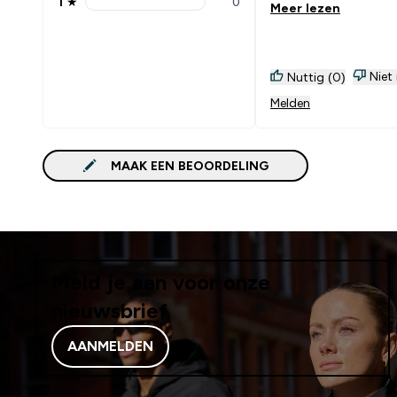
1
★
0
Meer lezen
1 stars rating 0 reviews
Niet
Nuttig (0)
Melden
MAAK EEN BEOORDELING
Meld je aan voor onze
nieuwsbrief
AANMELDEN