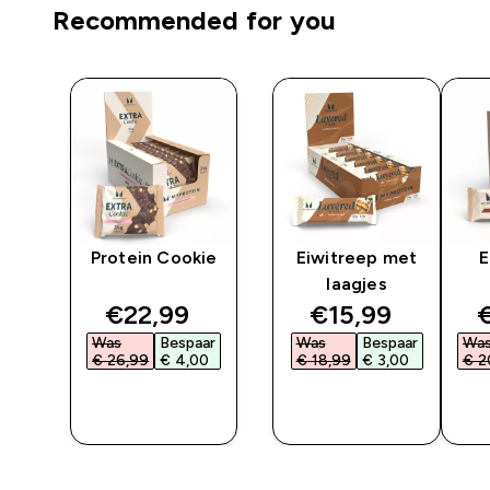
Recommended for you
y
Protein Cookie
Eiwitreep met
E
laagjes
ted price
discounted price
discounted pri
d
€22,99‎
€15,99‎
€
ar
Was
Bespaar
Was
Bespaar
Wa
‎
€ 26,99‎
€ 4,00‎
€ 18,99‎
€ 3,00‎
€ 2
SHOP
SHOP
SNEL
SNEL