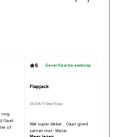
5
Geverifieerde aankoop
Flapjack
25/04/17 door Eyüp
r nog
at
Wel super lekker... Gaat goed
samen met: Water
Meer lezen