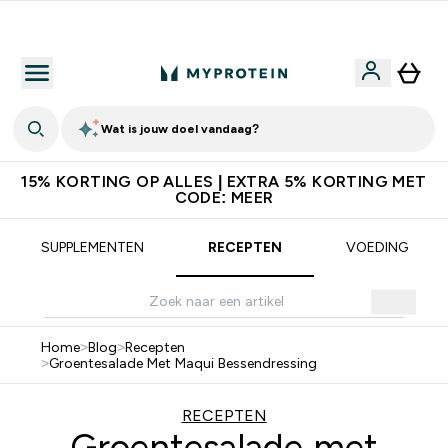
Download de App Voor 5% Extra Korting
Wat is jouw doel vandaag?
15% KORTING OP ALLES | EXTRA 5% KORTING MET
CODE: MEER
SUPPLEMENTEN
RECEPTEN
VOEDING
Home
>
Blog
>
Recepten
>
Groentesalade Met Maqui Bessendressing
RECEPTEN
Groentesalade met