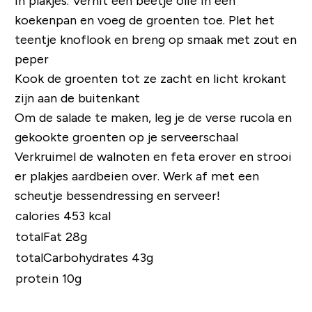
in plakjes. Verhit een beetje olie in een
koekenpan en voeg de groenten toe. Plet het
teentje knoflook en breng op smaak met zout en
peper
Kook de groenten tot ze zacht en licht krokant
zijn aan de buitenkant
Om de salade te maken, leg je de verse rucola en
gekookte groenten op je serveerschaal
Verkruimel de walnoten en feta erover en strooi
er plakjes aardbeien over. Werk af met een
scheutje bessendressing en serveer!
calories 453 kcal
totalFat 28g
totalCarbohydrates 43g
protein 10g