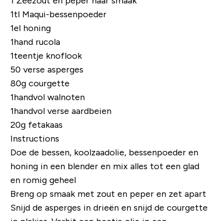
1 Zeezout en peper naar smaak
1tl Maqui-bessenpoeder
1el honing
1hand rucola
1teentje knoflook
50 verse asperges
80g courgette
1handvol walnoten
1handvol verse aardbeien
20g fetakaas
Instructions
Doe de bessen, koolzaadolie, bessenpoeder en
honing in een blender en mix alles tot een glad
en romig geheel
Breng op smaak met zout en peper en zet apart
Snijd de asperges in drieën en snijd de courgette