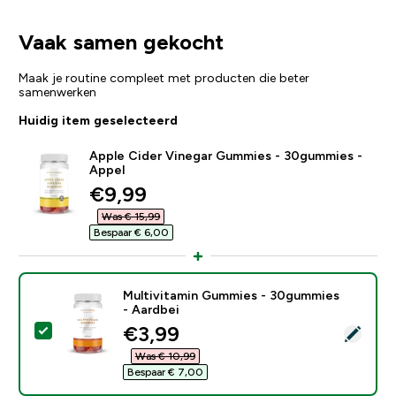
Vaak samen gekocht
Maak je routine compleet met producten die beter
samenwerken
Huidig item geselecteerd
Apple Cider Vinegar Gummies - 30gummies -
Appel
discounted price
€9,99‎
Was € 15,99‎
Bespaar € 6,00‎
Multivitamin Gummies - 30gummies
- Aardbei
discounted price
€3,99‎
Selecteer dit product - Multivitamin Gummies - 30gum
Was € 10,99‎
Bespaar € 7,00‎