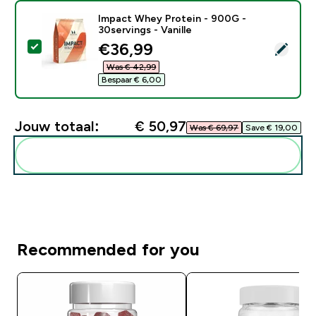
Impact Whey Protein - 900G -
30servings - Vanille
discounted price
€36,99‎
Selecteer dit product - Impact Whey Protein - 900G - 
Was € 42,99‎
Bespaar € 6,00‎
Jouw totaal:
€ 50,97‎
Was € 69,97‎
Save € 19,00‎
Voeg deze toe aan je routine
Recommended for you