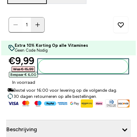
Extra 10% Korting Op alle Vitamines
Geen Code Nodig
discounted price
€9,99‎
Voeg toe aan winkelmandje
Was € 15,99‎
Bespaar € 6,00‎
In voorraad
Bestel voor 16:00 voor levering op de volgende dag.
30 dagen retourneren op alle bestellingen.
Beschrijving