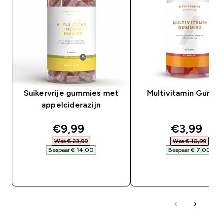
Suikervrije gummies met
Multivitamin Gumm
appelciderazijn
discounted price
discount
€9,99‎
€3,99‎
Was € 23,99‎
Was € 10,99‎
Bespaar € 14,00‎
Bespaar € 7,00‎
SHOP SNEL
SHOP SNEL