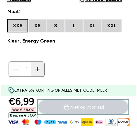
Maat:
XXS
XS
S
L
XL
XXL
Kleur: Energy Green
EXTRA 5% KORTING OP ALLES MET CODE: MEER
discounted price
€6,99‎
Niet op voorraad
Was € 38,00‎
Bespaar € 31,01‎