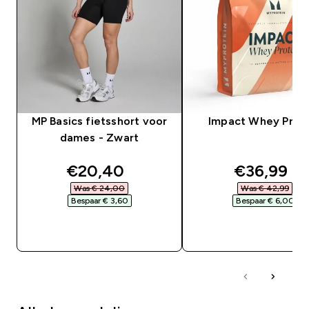
MP Basics fietsshort voor
Impact Whey Prot
dames - Zwart
discounted price
discounte
€20,40‎
€36,99‎
Was € 24,00‎
Was € 42,99‎
Bespaar € 3,60‎
Bespaar € 6,00‎
SHOP SNEL
SHOP SNEL