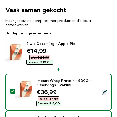
Vaak samen gekocht
Maak je routine compleet met producten die beter
samenwerken
Huidig item geselecteerd
Eiwit Oats - 1kg - Apple Pie
discounted price
€14,99‎
Was € 24,99‎
Bespaar € 10,00‎
Impact Whey Protein - 900G -
30servings - Vanille
discounted price
€36,99‎
Selecteer dit product - Impact Whey Protein - 900G - 
Was € 42,99‎
Bespaar € 6,00‎