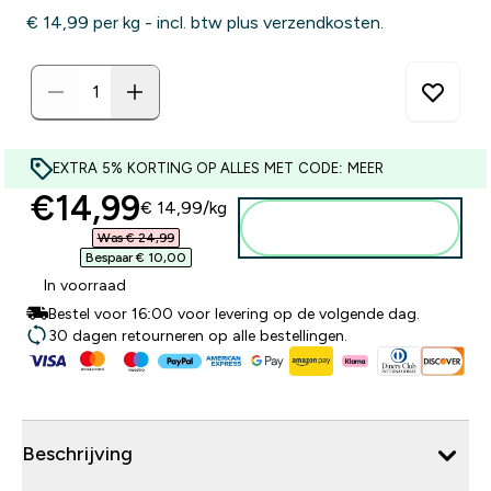
€ 14,99‎ per kg - incl. btw plus verzendkosten.
EXTRA 5% KORTING OP ALLES MET CODE: MEER
discounted price
€14,99‎
€ 14,99‎/kg
Voeg toe aan
winkelmandje
Was € 24,99‎
Bespaar € 10,00‎
In voorraad
Bestel voor 16:00 voor levering op de volgende dag.
30 dagen retourneren op alle bestellingen.
Beschrijving