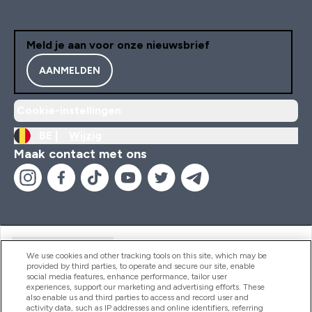
Meld je aan voor onze nieuwsbrief
AANMELDEN
Cookie-instellingen
BE |
Wijzig
Maak contact met ons
Handige Links
We use cookies and other tracking tools on this site, which may be
provided by third parties, to operate and secure our site, enable
social media features, enhance performance, tailor user
experiences, support our marketing and advertising efforts. These
Producten
also enable us and third parties to access and record user and
activity data, such as IP addresses and online identifiers, referring