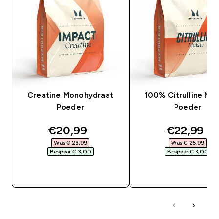
Creatine Monohydraat
100% Citrulline Mal
Poeder
Poeder
discounted price
discounte
€20,99‎
€22,99‎
Was € 23,99‎
Was € 25,99‎
Bespaar € 3,00‎
Bespaar € 3,00‎
SHOP SNEL
SHOP SNEL