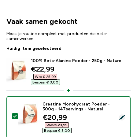
Vaak samen gekocht
Maak je routine compleet met producten die beter
samenwerken
Huidig item geselecteerd
100% Beta-Alanine Poeder - 250g - Naturel
discounted price
€22,99‎
Was € 25,99‎
Bespaar € 3,00‎
Creatine Monohydraat Poeder -
500g - 147servings - Naturel
discounted price
€20,99‎
Selecteer dit product - Creatine Monohydraat Poeder 
Was € 23,99‎
Bespaar € 3,00‎