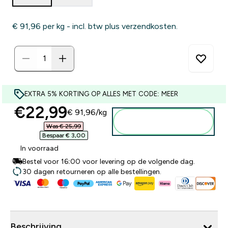
€ 91,96‎ per kg - incl. btw plus verzendkosten.
EXTRA 5% KORTING OP ALLES MET CODE: MEER
discounted price
€22,99‎
€ 91,96‎/kg
Voeg toe aan
winkelmandje
Was € 25,99‎
Bespaar € 3,00‎
In voorraad
Bestel voor 16:00 voor levering op de volgende dag.
30 dagen retourneren op alle bestellingen.
Beschrijving