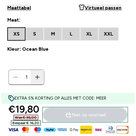
Maattabel
Virtueel passen
Maat:
XS
S
M
L
XL
XXL
Kleur: Ocean Blue
EXTRA 5% KORTING OP ALLES MET CODE: MEER
discounted price
€19,80‎
Niet op voorraad
Was € 36,00‎
Bespaar € 16,20‎