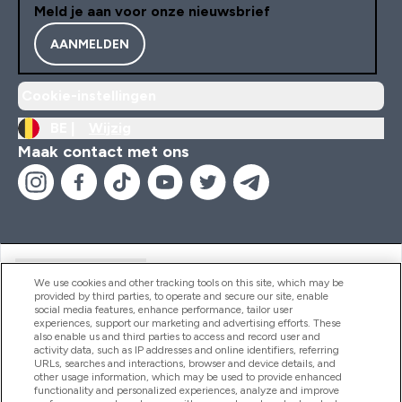
Meld je aan voor onze nieuwsbrief
AANMELDEN
Cookie-instellingen
BE |
Wijzig
Maak contact met ons
Handige Links
We use cookies and other tracking tools on this site, which may be
provided by third parties, to operate and secure our site, enable
social media features, enhance performance, tailor user
experiences, support our marketing and advertising efforts. These
Producten
also enable us and third parties to access and record user and
activity data, such as IP addresses and online identifiers, referring
URLs, searches and interactions, browser and device details, and
other usage information, which may be used to provide enhanced
Company Information
functionality and personalized experiences, analyze and improve