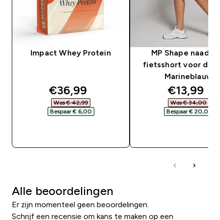
Impact Whey Protein
MP Shape naadlo
fietsshort voor dam
Marineblauw
discounted price
discounte
€36,99‎
€13,99‎
Was € 42,99‎
Was € 34,00‎
Bespaar € 6,00‎
Bespaar € 20,01‎
SHOP SNEL
SHOP SNEL
Alle beoordelingen
Er zijn momenteel geen beoordelingen.
Schrijf een recensie om kans te maken op een