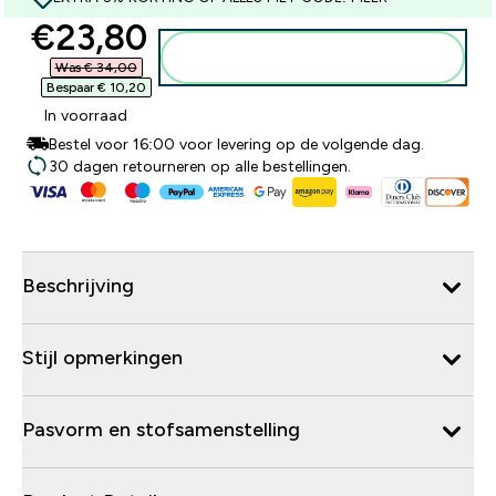
discounted price
€23,80‎
Voeg toe aan winkelmandje
Was € 34,00‎
Bespaar € 10,20‎
In voorraad
Bestel voor 16:00 voor levering op de volgende dag.
30 dagen retourneren op alle bestellingen.
Beschrijving
Stijl opmerkingen
Pasvorm en stofsamenstelling