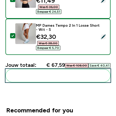
discounted price
€11,49‎
Was € 36,00‎
Bespaar € 24,51‎
MP Dames Tempo 2 In 1 Losse Short
- Wit - S
discounted price
€32,30‎
Selecteer dit product - MP Dames Tempo 2 In 1 Losse 
Was € 38,00‎
Bespaar € 5,70‎
Jouw totaal:
€ 67,59‎
Was € 108,00‎
Save € 40,41‎
Voeg deze toe aan je routine
Recommended for you