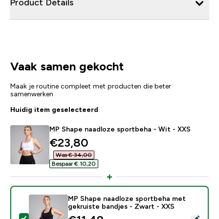
Product Details
Vaak samen gekocht
Maak je routine compleet met producten die beter
samenwerken
Huidig item geselecteerd
MP Shape naadloze sportbeha - Wit - XXS
discounted price
€23,80‎
Was € 34,00‎
Bespaar € 10,20‎
MP Shape naadloze sportbeha met
gekruiste bandjes - Zwart - XXS
Selecteer dit product - MP Shape naadloze sportbeha