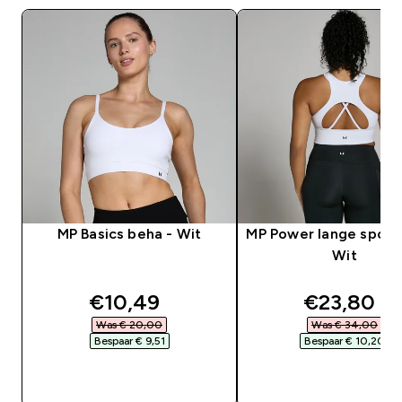
MP Basics beha - Wit
MP Power lange sport
Wit
discounted price
discounte
€10,49‎
€23,80‎
Was € 20,00‎
Was € 34,00‎
Bespaar € 9,51‎
Bespaar € 10,20‎
SHOP SNEL
SHOP SNEL