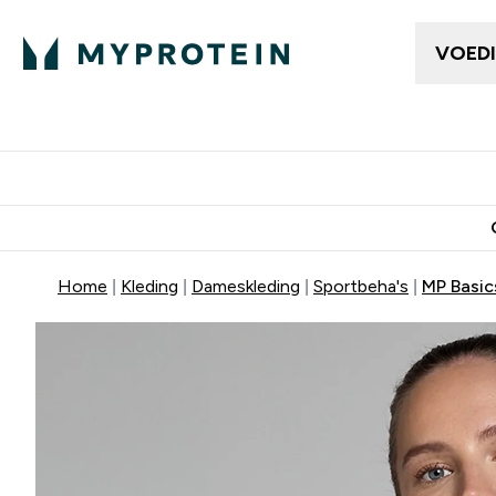
VOED
Dames Kleding
Here
Enter Da
⌄
Gratis bezorging vanaf €50
10% Extra K
Home
Kleding
Dameskleding
Sportbeha's
MP Basic