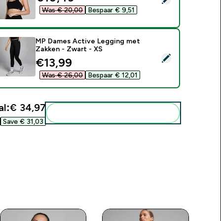
Was € 20,00‎
Bespaar € 9,51‎
MP Dames Active Legging met
Zakken - Zwart - XS
electeer dit product - MP Dames Active Legging met Zakken -
discounted price
€13,99‎
Was € 26,00‎
Bespaar € 12,01‎
l:
€ 34,97‎
Voeg deze toe aan je routine
Save € 31,03‎