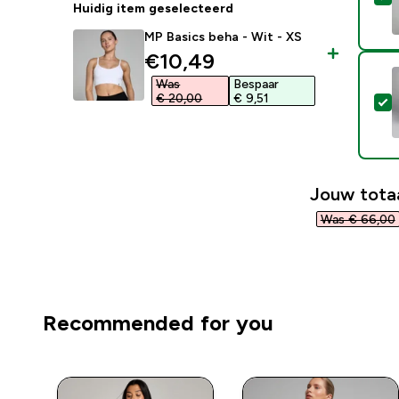
Huidig item geselecteerd
MP Basics beha - Wit - XS
discounted price
€10,49‎
Was
Bespaar
€ 20,00‎
€ 9,51‎
S
Jouw totaa
Was € 66,00‎
Recommended for you