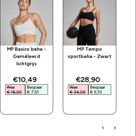
MP Basics beha -
MP Tempo
Gemêleerd
sportbeha - Zwart
lichtgrijs
price
discounted price
discounted price
€10,49‎
€28,90‎
Was
Bespaar
Was
Bespaar
W
€ 18,00‎
€ 7,51‎
€ 34,00‎
€ 5,10‎
€
SHOP SNEL
SHOP SNEL