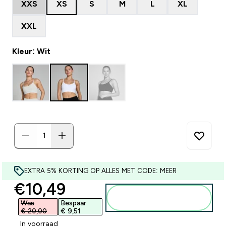
XXS
XS
S
M
L
XL
XXL
Kleur: Wit
EXTRA 5% KORTING OP ALLES MET CODE: MEER
discounted price
€10,49‎
Voeg toe aan
winkelmandje
Was
Bespaar
€ 20,00‎
€ 9,51‎
In voorraad