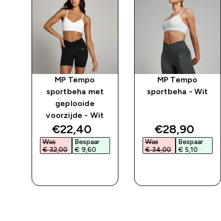
oze
MP Tempo
MP Tempo
t
sportbeha met
sportbeha - Wit
geplooide
voorzijde - Wit
ed price
discounted price
discounted 
€22,40‎
€28,90‎
Was
Bespaar
Was
Bespaar
€ 32,00‎
€ 9,60‎
€ 34,00‎
€ 5,10‎
L
SHOP SNEL
SHOP SNEL