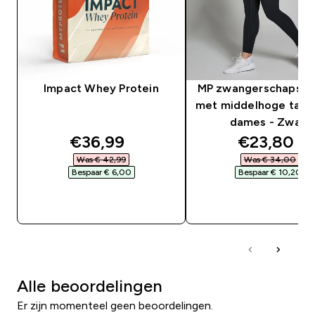
Impact Whey Protein
MP zwangerschapsle
met middelhoge taill
dames - Zwart
discounted price
discounte
€36,99‎
€23,80‎
Was € 42,99‎
Was € 34,00‎
Bespaar € 6,00‎
Bespaar € 10,20‎
SHOP SNEL
SHOP SNEL
Alle beoordelingen
Er zijn momenteel geen beoordelingen.