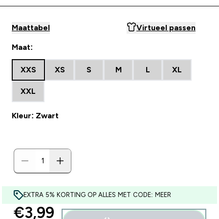
Maattabel
Virtueel passen
Maat:
XXS
XS
S
M
L
XL
XXL
Kleur: Zwart
EXTRA 5% KORTING OP ALLES MET CODE: MEER
discounted price
€3,99‎