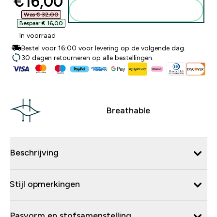
discounted price
€16,00‎
Voeg toe aan winkelmandje
Was € 32,00‎
Bespaar € 16,00‎
In voorraad
Bestel voor 16:00 voor levering op de volgende dag.
30 dagen retourneren op alle bestellingen.
Breathable
Beschrijving
Stijl opmerkingen
Pasvorm en stofsamenstelling