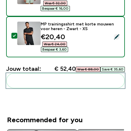
Was € 32,00‎
Bespaar € 16,00‎
MP trainingsshirt met korte mouwen
voor heren - Zwart - XS
discounted price
€20,40‎
Selecteer dit product - MP trainingsshirt met korte 
Was € 24,00‎
Bespaar € 3,60‎
Jouw totaal:
€ 52,40‎
Was € 88,00‎
Save € 35,60‎
Voeg deze toe aan je routine
Recommended for you