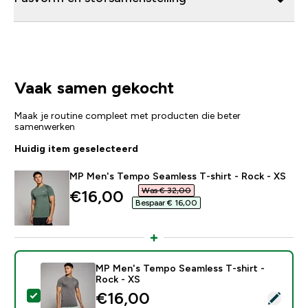
Vaak samen gekocht
Maak je routine compleet met producten die beter
samenwerken
Huidig item geselecteerd
MP Men's Tempo Seamless T-shirt - Rock - XS
Was € 32,00‎
discounted price
€16,00‎
Bespaar € 16,00‎
MP Men's Tempo Seamless T-shirt -
Rock - XS
discounted price
€16,00‎
Selecteer dit product - MP Men's Tempo Seamless T-s