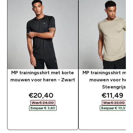
MP trainingsshirt met korte
MP trainingsshirt met
mouwen voor heren - Zwart
mouwen voor here
Steengrijs
discounted price
discounte
€20,40‎
€11,49‎
Was € 24,00‎
Was € 22,00‎
Bespaar € 3,60‎
Bespaar € 10,51‎
SHOP SNEL
SHOP SNEL