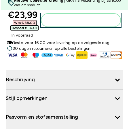
Nieuwe Collectie Kleding
| GRATIS verzending bij aankoop
van dit product
discounted price
€23,99‎
Voeg toe aan winkelmandje
Was € 38,00‎
Bespaar € 14,01‎
In voorraad
Bestel voor 16:00 voor levering op de volgende dag.
30 dagen retourneren op alle bestellingen.
Beschrijving
Stijl opmerkingen
Pasvorm en stofsamenstelling