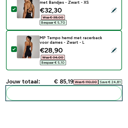
met Bandjes - Zwart - XS
discounted price
€32,30‎
Selecteer dit product - MP Dames Tempo Naadloze To
Was € 38,00‎
Bespaar € 5,70‎
MP Tempo hemd met racerback
voor dames - Zwart - L
discounted price
€28,90‎
Selecteer dit product - MP Tempo hemd met racerbac
Was € 34,00‎
Bespaar € 5,10‎
Jouw totaal:
€ 85,19‎
Was € 110,00‎
Save € 24,81‎
Voeg deze toe aan je routine