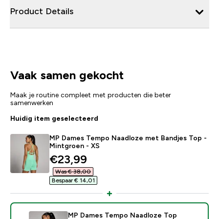
Product Details
Vaak samen gekocht
Maak je routine compleet met producten die beter
samenwerken
Huidig item geselecteerd
MP Dames Tempo Naadloze met Bandjes Top -
Mintgroen - XS
discounted price
€23,99‎
Was € 38,00‎
Bespaar € 14,01‎
MP Dames Tempo Naadloze Top