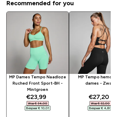
Recommended for you
MP Dames Tempo Naadloze
MP Tempo hemd v
Ruched Front Sport-BH -
dames - Zwart
Mintgroen
discounted price
discounte
€23,99‎
€27,20‎
Was € 34,00‎
Was € 32,00‎
Bespaar € 10,01‎
Bespaar € 4,80‎