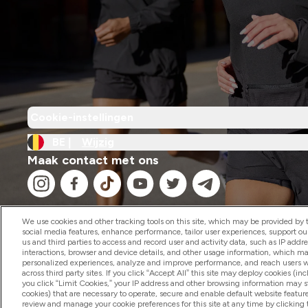
Cookie-instellingen
BE |
Wijzig
Maak contact met ons
We use cookies and other tracking tools on this site, which may be provided by th
social media features, enhance performance, tailor user experiences, support ou
us and third parties to access and record user and activity data, such as IP addr
2026 The Hut.com Ltd
interactions, browser and device details, and other usage information, which m
personalized experiences, analyze and improve performance, and reach users wi
across third party sites. If you click “Accept All” this site may deploy cookies (inc
you click “Limit Cookies,” your IP address and other browsing information may sti
cookies) that are necessary to operate, secure and enable default website feature
review and manage your cookie preferences for this site at any time by clicking