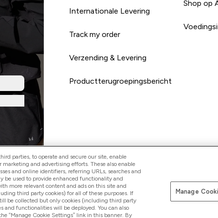
Shop op 
Internationale Levering
Voedingsi
Track my order
Verzending & Levering
Productterugroepingsbericht
ird parties, to operate and secure our site, enable
r marketing and advertising efforts. These also enable
esses and online identifiers, referring URLs, searches and
Betaal met
ay be used to provide enhanced functionality and
th more relevant content and ads on this site and
Manage Cooki
luding third party cookies) for all of these purposes. If
ll be collected but only cookies (including third party
s and functionalities will be deployed. You can also
 the “Manage Cookie Settings” link in this banner. By