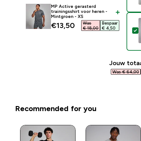
MP Active gerasterd
trainingsshirt voor heren -
Mintgroen - XS
Was
Bespaar
discounted price
€13,50‎
€ 18,00‎
€ 4,50‎
S
Jouw totaa
Was € 64,00‎
Recommended for you