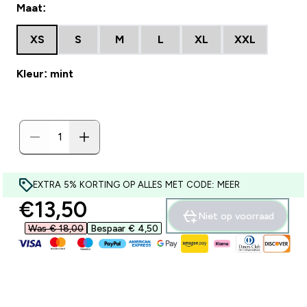
Maat:
XS
S
M
L
XL
XXL
Kleur: mint
EXTRA 5% KORTING OP ALLES MET CODE: MEER
discounted price
€13,50‎
Niet op voorraad
Was € 18,00‎
Bespaar € 4,50‎