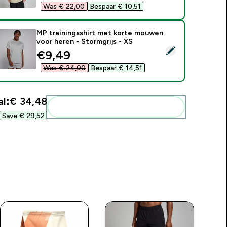
Was € 22,00‎
Bespaar € 10,51‎
MP trainingsshirt met korte mouwen
voor heren - Stormgrijs - XS
electeer dit product - MP trainingsshirt met korte mouwen voo
discounted price
€9,49‎
Was € 24,00‎
Bespaar € 14,51‎
l:
€ 34,48‎
Voeg deze toe aan je routine
Save € 29,52‎