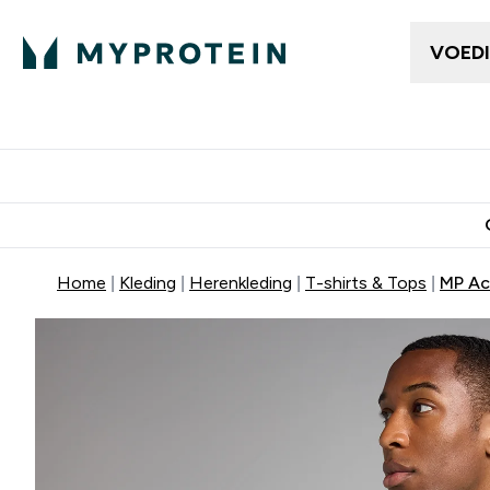
VOED
Dames Kleding
Here
Enter Da
⌄
Gratis bezorging vanaf €50
10% Extra K
Home
Kleding
Herenkleding
T-shirts & Tops
MP Act