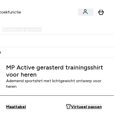
Winkelen op activiteit
er Sale | Tot 70% korting submenu
Enter Winkelen op activiteit submenu
⌄
 Extra Korting
Verdien Samen €40 Krediet
G
MP Active gerasterd trainingsshirt
voor heren
Ademend sportshirt met lichtgewicht ontwerp voor
heren
Maattabel
Virtueel passen