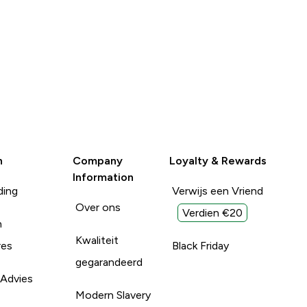
n
Company
Loyalty & Rewards
Information
ding
Verwijs een Vriend
Over ons
Verdien €20
n
Kwaliteit
res
Black Friday
gegarandeerd
 Advies
Modern Slavery