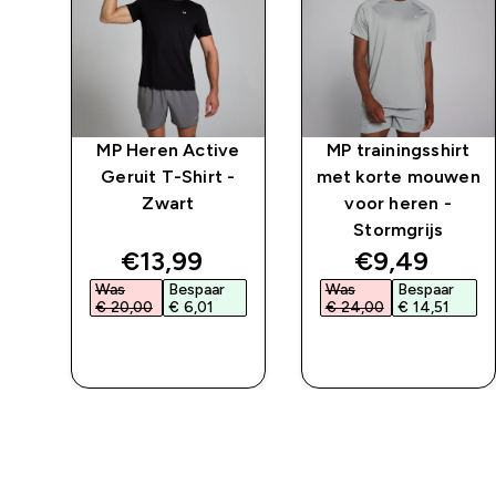
rt
MP Heren Active
MP trainingsshirt
en
Geruit T-Shirt -
met korte mouwen
Zwart
voor heren -
Stormgrijs
ed price
discounted price
discounted 
€13,99‎
€9,49‎
Was
Bespaar
Was
Bespaar
€ 20,00‎
€ 6,01‎
€ 24,00‎
€ 14,51‎
L
SHOP SNEL
SHOP SNEL