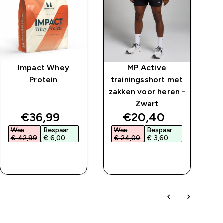
Impact Whey
MP Active
M
Protein
trainingsshort met
me
zakken voor heren -
v
Zwart
price
discounted price
discounted price
€36,99‎
€20,40‎
Was
Bespaar
Was
Bespaar
W
€ 42,99‎
€ 6,00‎
€ 24,00‎
€ 3,60‎
€
SHOP SNEL
SHOP SNEL