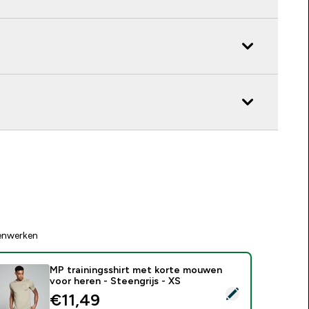
enwerken
MP trainingsshirt met korte mouwen
voor heren - Steengrijs - XS
electeer dit product - MP trainingsshirt met korte mouwen voo
discounted price
€11,49‎