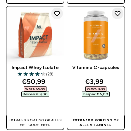
Impact Whey Isolate
Vitamine C-capsules
(28)
4.25 out of 5 stars
discounted price
discounted pr
€50,99‎
€3,99‎
Was € 59,99‎
Was € 8,99‎
Bespaar € 9,00‎
Bespaar € 5,00‎
SHOP SNEL
SHOP SNEL
EXTRA 5% KORTING OP ALLES
EXTRA 10% KORTING OP
MET CODE: MEER
ALLE VITAMINES
GEEN CODE NODIG