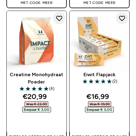
MET CODE: MEER
MET CODE: MEER
Creatine Monohydraat
Eiwit Flapjack
(2)
Poeder
5 out of 5 stars
(4)
5 out of 5 stars
discounted price
discounted pri
€20,99‎
€16,99‎
Was € 23,99‎
Was € 19,99‎
Bespaar € 3,00‎
Bespaar € 3,00‎
SHOP SNEL
SHOP SNEL