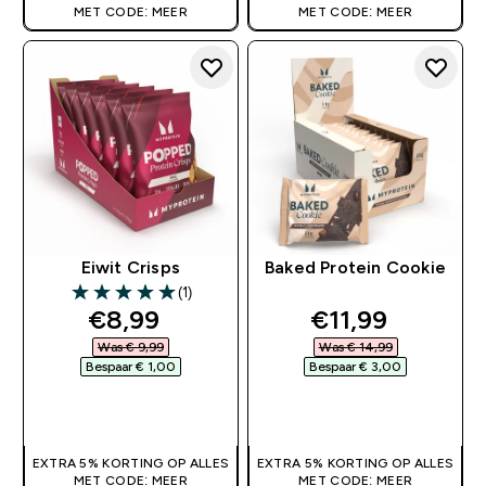
MET CODE: MEER
MET CODE: MEER
Eiwit Crisps
Baked Protein Cookie
(1)
5 out of 5 stars
discounted price
discounted pri
€8,99‎
€11,99‎
Was € 9,99‎
Was € 14,99‎
Bespaar € 1,00‎
Bespaar € 3,00‎
SHOP SNEL
SHOP SNEL
EXTRA 5% KORTING OP ALLES
EXTRA 5% KORTING OP ALLES
MET CODE: MEER
MET CODE: MEER