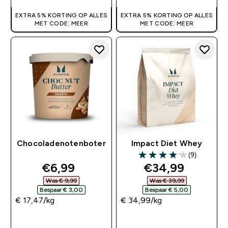
EXTRA 5% KORTING OP ALLES
EXTRA 5% KORTING OP ALLES
MET CODE: MEER
MET CODE: MEER
Chocoladenotenboter
Impact Diet Whey
(9)
4.11 out of 5 stars
discounted price
discounted pri
€6,99‎
€34,99‎
Was € 9,99‎
Was € 39,99‎
Bespaar € 3,00‎
Bespaar € 5,00‎
€ 17,47‎/kg
€ 34,99‎/kg
SHOP SNEL
SHOP SNEL