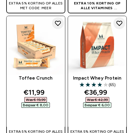
EXTRA 5% KORTING OP ALLES
EXTRA 10% KORTING OP
MET CODE: MEER
ALLE VITAMINES
GEEN CODE NODIG
Toffee Crunch
Impact Whey Protein
(65)
3.95 out of 5 stars
discounted price
discounted pri
€11,99‎
€36,99‎
Was € 19,99‎
Was € 42,99‎
Bespaar € 8,00‎
Bespaar € 6,00‎
SHOP SNEL
SHOP SNEL
EXTRA 5% KORTING OP ALLES
EXTRA 5% KORTING OP ALLES