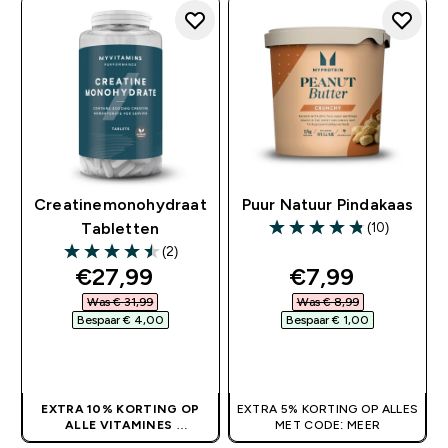
Creatinemonohydraat
Puur Natuur Pindakaas
(10)
Tabletten
4.8 out of 5 stars
(2)
4.5 out of 5 stars
discounted price
discounted pr
€27,99‎
€7,99‎
Was € 31,99‎
Was € 8,99‎
Bespaar € 4,00‎
Bespaar € 1,00‎
SHOP SNEL
SHOP SNEL
EXTRA 10% KORTING OP
EXTRA 5% KORTING OP ALLES
ALLE VITAMINES
MET CODE: MEER
GEEN CODE NODIG