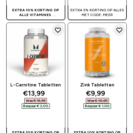
EXTRA 10% KORTING OP
EXTRA 5% KORTING OP ALLES
ALLE VITAMINES
MET CODE: MEER
GEEN CODE NODIG
L-Carnitine Tabletten
Zink Tabletten
discounted price
discounted pr
€13,99‎
€9,99‎
Was € 15,99‎
Was € 10,99‎
Bespaar € 2,00‎
Bespaar € 1,00‎
SHOP SNEL
SHOP SNEL
EXTRA 10% KORTING OP
EXTRA 10% KORTING OP