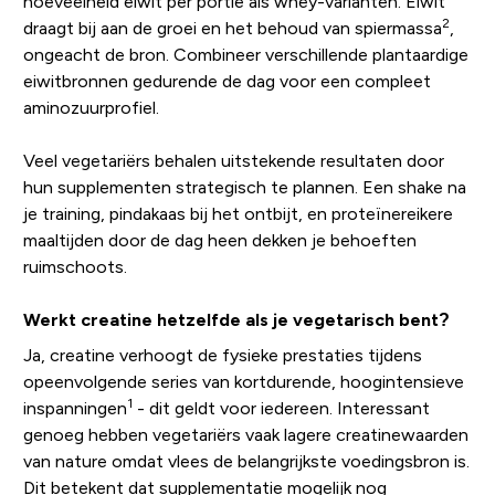
hoeveelheid eiwit per portie als whey-varianten. Eiwit
2
draagt bij aan de groei en het behoud van spiermassa
,
ongeacht de bron. Combineer verschillende plantaardige
eiwitbronnen gedurende de dag voor een compleet
aminozuurprofiel.
Veel vegetariërs behalen uitstekende resultaten door
hun supplementen strategisch te plannen. Een shake na
je training, pindakaas bij het ontbijt, en proteïnereikere
maaltijden door de dag heen dekken je behoeften
ruimschoots.
Werkt creatine hetzelfde als je vegetarisch bent?
Ja, creatine verhoogt de fysieke prestaties tijdens
opeenvolgende series van kortdurende, hoogintensieve
1
inspanningen
- dit geldt voor iedereen. Interessant
genoeg hebben vegetariërs vaak lagere creatinewaarden
van nature omdat vlees de belangrijkste voedingsbron is.
Dit betekent dat supplementatie mogelijk nog