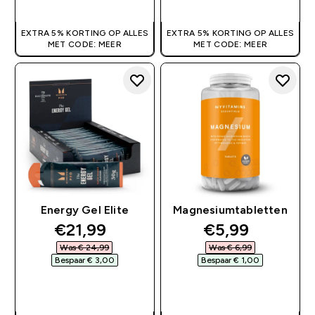
EXTRA 5% KORTING OP ALLES
EXTRA 5% KORTING OP ALLES
MET CODE: MEER
MET CODE: MEER
Energy Gel Elite
Magnesiumtabletten
discounted price
discounted pr
€21,99‎
€5,99‎
Was € 24,99‎
Was € 6,99‎
Bespaar € 3,00‎
Bespaar € 1,00‎
SHOP SNEL
SHOP SNEL