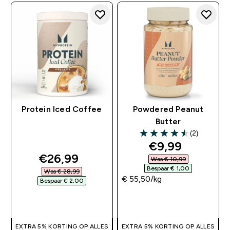
Protein Iced Coffee
Powdered Peanut
Butter
(2)
4.5 out of 5 stars
discounted pr
€9,99‎
discounted price
€26,99‎
Was € 10,99‎
Bespaar € 1,00‎
Was € 28,99‎
€ 55,50‎/kg
Bespaar € 2,00‎
SHOP SNEL
SHOP SNEL
EXTRA 5% KORTING OP ALLES
EXTRA 5% KORTING OP ALLES