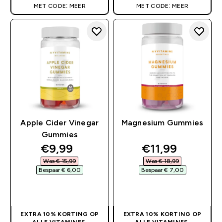
MET CODE: MEER
MET CODE: MEER
Apple Cider Vinegar
Magnesium Gummies
Gummies
discounted price
discounted pri
€9,99‎
€11,99‎
Was € 15,99‎
Was € 18,99‎
Bespaar € 6,00‎
Bespaar € 7,00‎
SHOP SNEL
SHOP SNEL
EXTRA 10% KORTING OP
EXTRA 10% KORTING OP
ALLE VITAMINES
ALLE VITAMINES