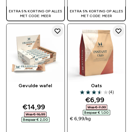
EXTRA 5% KORTING OP ALLES
EXTRA 5% KORTING OP ALLES
MET CODE: MEER
MET CODE: MEER
Gevulde wafel
Oats
(4)
3.5 out of 5 stars
discounted pr
€6,99‎
discounted price
€14,99‎
Was € 7,99‎
Bespaar € 1,00‎
Was € 16,99‎
€ 6,99‎/kg
Bespaar € 2,00‎
SHOP SNEL
SHOP SNEL