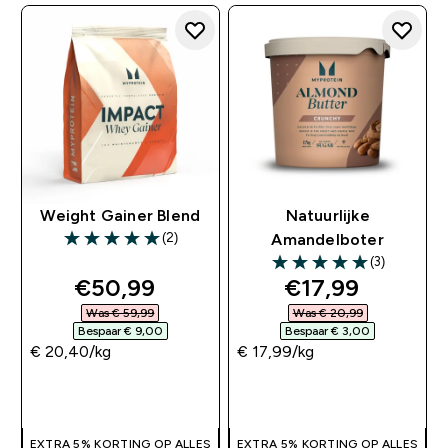
Weight Gainer Blend
Natuurlijke
(2)
Amandelboter
5 out of 5 stars
(3)
5 out of 5 stars
discounted price
discounted pri
€50,99‎
€17,99‎
Was € 59,99‎
Was € 20,99‎
Bespaar € 9,00‎
Bespaar € 3,00‎
€ 20,40‎/kg
€ 17,99‎/kg
SHOP SNEL
SHOP SNEL
EXTRA 5% KORTING OP ALLES
EXTRA 5% KORTING OP ALLES