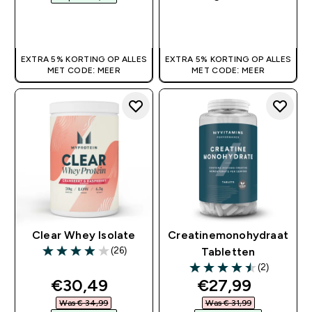
SHOP SNEL
SHOP SNEL
EXTRA 5% KORTING OP ALLES
EXTRA 5% KORTING OP ALLES
MET CODE: MEER
MET CODE: MEER
Clear Whey Isolate
Creatinemonohydraat
(26)
Tabletten
3.92 out of 5 stars
(2)
4.5 out of 5 stars
discounted price
discounted pri
€30,49‎
€27,99‎
Was € 34,99‎
Was € 31,99‎