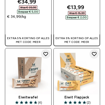
discounted price
€34,99‎
discounted pri
€13,99‎
Was € 39,99‎
Bespaar € 5,00‎
Was € 15,99‎
€ 34,99‎/kg
Bespaar € 2,00‎
SHOP SNEL
SHOP SNEL
EXTRA 5% KORTING OP ALLES
EXTRA 5% KORTING OP ALLES
MET CODE: MEER
MET CODE: MEER
Eiwitwafel
Eiwit Flapjack
(4)
(2)
4.75 out of 5 stars
5 out of 5 stars