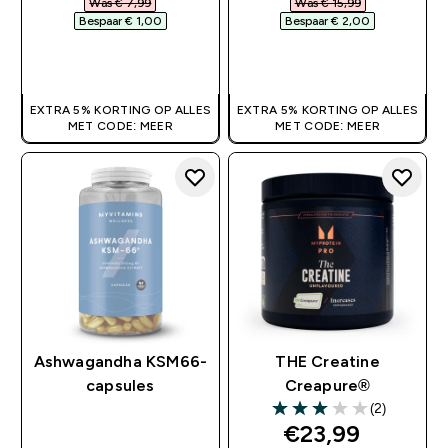
Was € 7,99‎
Was € 15,99‎
Bespaar € 1,00‎
Bespaar € 2,00‎
SHOP SNEL
SHOP SNEL
EXTRA 5% KORTING OP ALLES
EXTRA 5% KORTING OP ALLES
MET CODE: MEER
MET CODE: MEER
Ashwagandha KSM66-
THE Creatine
capsules
Creapure®
(2)
3 out of 5 stars
discounted pri
€23,99‎