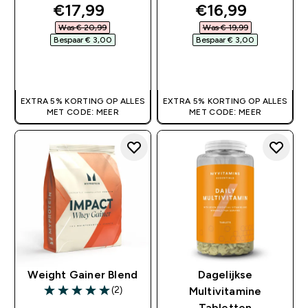
discounted price
discounted pri
€17,99‎
€16,99‎
Was € 20,99‎
Was € 19,99‎
Bespaar € 3,00‎
Bespaar € 3,00‎
SHOP SNEL
SHOP SNEL
EXTRA 5% KORTING OP ALLES
EXTRA 5% KORTING OP ALLES
MET CODE: MEER
MET CODE: MEER
Weight Gainer Blend
Dagelijkse
(2)
Multivitamine
5 out of 5 stars
Tabletten