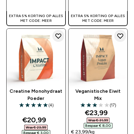
SHOP SNEL
SHOP SNEL
EXTRA 5% KORTING OP ALLES
EXTRA 5% KORTING OP ALLES
MET CODE: MEER
MET CODE: MEER
Creatine Monohydraat
Veganistische Eiwit
Poeder
Mix
(4)
(17)
5 out of 5 stars
3 out of 5 stars
discounted pri
€23,99‎
discounted price
€20,99‎
Was € 31,99‎
Bespaar € 8,00‎
Was € 23,99‎
€ 23,99‎/kg
Bespaar € 3,00‎