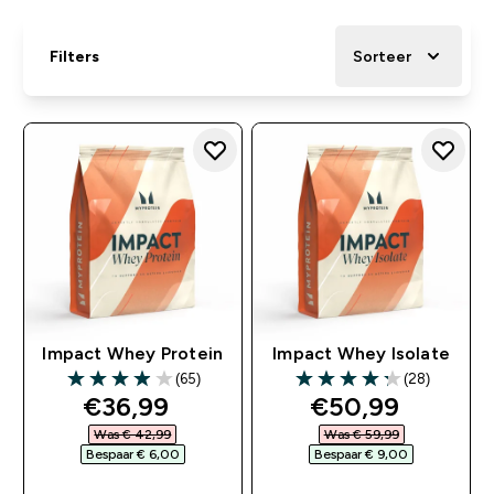
Filters
Sorteer
Impact Whey Protein
Impact Whey Isolate
(65)
(28)
3.95 out of 5 stars
4.25 out of 5 stars
discounted price
discounted pri
€36,99‎
€50,99‎
Was € 42,99‎
Was € 59,99‎
Bespaar € 6,00‎
Bespaar € 9,00‎