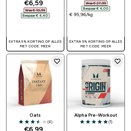
discounted price
€6,59‎
Was € 27,99‎
Bespaar € 4,00‎
Was € 10,99‎
€ 95,96‎/kg
Bespaar € 4,40‎
SHOP SNEL
SHOP SNEL
EXTRA 5% KORTING OP ALLES
EXTRA 5% KORTING OP ALLES
MET CODE: MEER
MET CODE: MEER
Oats
Alpha Pre-Workout
(4)
(1)
3.5 out of 5 stars
5 out of 5 stars
discounted price
€6,99‎