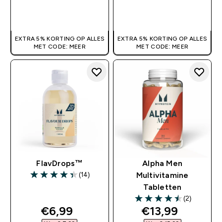
SHOP SNEL
SHOP SNEL
EXTRA 5% KORTING OP ALLES
EXTRA 5% KORTING OP ALLES
MET CODE: MEER
MET CODE: MEER
FlavDrops™
Alpha Men
(14)
Multivitamine
4.36 out of 5 stars
Tabletten
(2)
4.5 out of 5 stars
discounted price
discounted pri
€6,99‎
€13,99‎