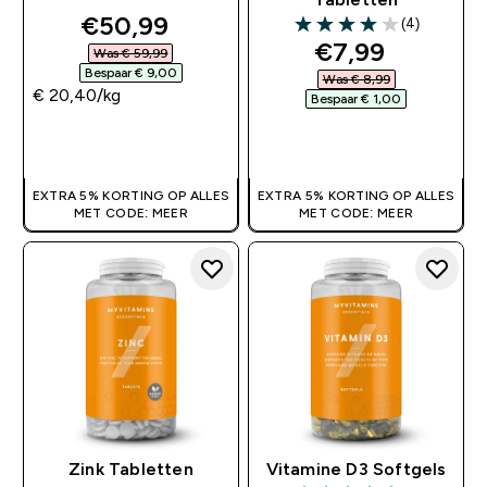
discounted price
€50,99‎
(4)
4 out of 5 stars
discounted pr
€7,99‎
Was € 59,99‎
Bespaar € 9,00‎
Was € 8,99‎
€ 20,40‎/kg
Bespaar € 1,00‎
SHOP SNEL
SHOP SNEL
EXTRA 5% KORTING OP ALLES
EXTRA 5% KORTING OP ALLES
MET CODE: MEER
MET CODE: MEER
Zink Tabletten
Vitamine D3 Softgels