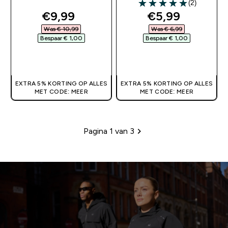
(2)
5 out of 5 stars
discounted price
discounted pr
€9,99‎
€5,99‎
Was € 10,99‎
Was € 6,99‎
Bespaar € 1,00‎
Bespaar € 1,00‎
SHOP SNEL
SHOP SNEL
EXTRA 5% KORTING OP ALLES
EXTRA 5% KORTING OP ALLES
MET CODE: MEER
MET CODE: MEER
Pagina 1 van 3
Paginering