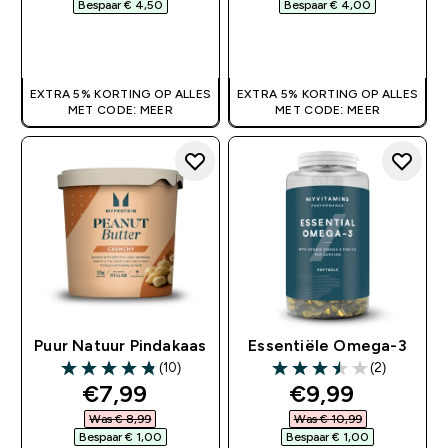
Bespaar € 4,50‎
Bespaar € 4,00‎
SHOP SNEL
SHOP SNEL
EXTRA 5% KORTING OP ALLES
EXTRA 5% KORTING OP ALLES
MET CODE: MEER
MET CODE: MEER
Puur Natuur Pindakaas
Essentiële Omega-3
(10)
(2)
4.8 out of 5 stars
3.5 out of 5 stars
discounted price
discounted pr
€7,99‎
€9,99‎
Was € 8,99‎
Was € 10,99‎
Bespaar € 1,00‎
Bespaar € 1,00‎