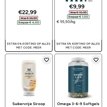
(2)
4.5 out of 5 stars
discounted pr
€9,99‎
discounted price
€22,99‎
Was € 10,99‎
Bespaar € 1,00‎
Was € 26,99‎
€ 55,50‎/kg
Bespaar € 4,00‎
SHOP SNEL
SHOP SNEL
EXTRA 5% KORTING OP ALLES
EXTRA 5% KORTING OP ALLES
MET CODE: MEER
MET CODE: MEER
Suikervrije Siroop
Omega 3-6-9 Softgels