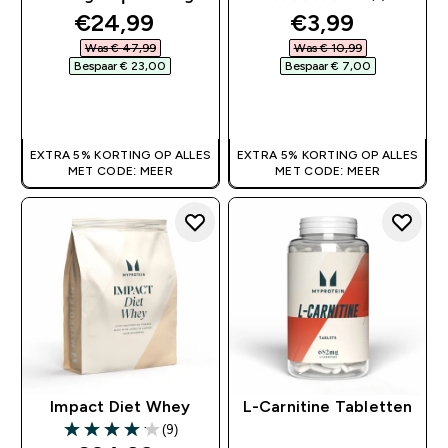
3.5 out of 5 stars
discounted price
discounted pr
€24,99‎
€3,99‎
Was € 47,99‎
Was € 10,99‎
Bespaar € 23,00‎
Bespaar € 7,00‎
SHOP SNEL
SHOP SNEL
EXTRA 5% KORTING OP ALLES
EXTRA 5% KORTING OP ALLES
MET CODE: MEER
MET CODE: MEER
Impact Diet Whey
L-Carnitine Tabletten
(9)
4.11 out of 5 stars