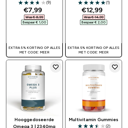
(9)
(1)
3.67 out of 5 stars
5 out of 5 stars
discounted price
discounted pri
€7,99‎
€12,99‎
Was € 8,99‎
Was € 14,99‎
Bespaar € 1,00‎
Bespaar € 2,00‎
SHOP SNEL
SHOP SNEL
EXTRA 5% KORTING OP ALLES
EXTRA 5% KORTING OP ALLES
MET CODE: MEER
MET CODE: MEER
Hooggedoseerde
Multivitamin Gummies
(2)
Omega 3 | 2340mg