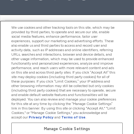
Handige Links
We use cookies and other tracking tools on this site, which may be
provided by third parties, to operate and secure our site, enable
social media features, enhance performance, tailor user
experiences, support our marketing and advertising efforts. These
Producten
also enable us and third parties to access and record user and
activity data, such as IP addresses and online identifiers, referring
URLs, searches and interactions, browser and device details, and
other usage information, which may be used to provide enhanced
Company Information
functionality and personalized experiences, analyze and improve
performance, and reach users with more relevant content and ads
on this site and across third party sites. If you click “Accept All” this
site may deploy cookies (including third party cookies) for all of
these purposes. If you click “Limit Cookies,” your IP address and
Loyalty & Rewards
other browsing information may still be collected but only cookies
(including third party cookies) that are necessary to operate, secure
and enable default website features and functionalities will be
deployed. You can also review and manage your cookie preferences
for this site at any time by clicking the “Manage Cookie Settings”
2026 The Hut.com Ltd
link in this banner. By using this site or clicking "Accept All," "Limit
Cookies," or "Manage Cookie Settings," you acknowledge and
accept our
Privacy Policy
and
Terms of Use
.
Manage Cookie Settings