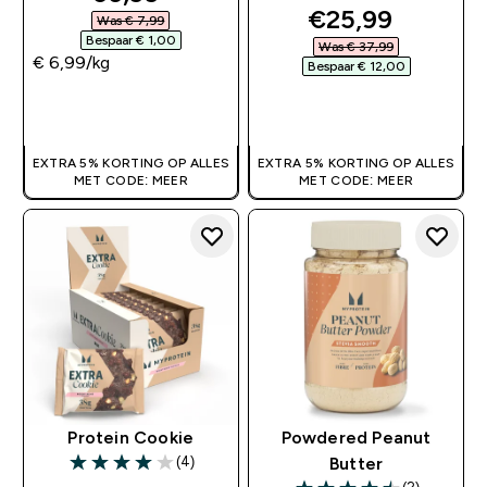
discounted pri
€25,99‎
Was € 7,99‎
Bespaar € 1,00‎
Was € 37,99‎
€ 6,99‎/kg
Bespaar € 12,00‎
SHOP SNEL
SHOP SNEL
EXTRA 5% KORTING OP ALLES
EXTRA 5% KORTING OP ALLES
MET CODE: MEER
MET CODE: MEER
Protein Cookie
Powdered Peanut
(4)
Butter
4 out of 5 stars