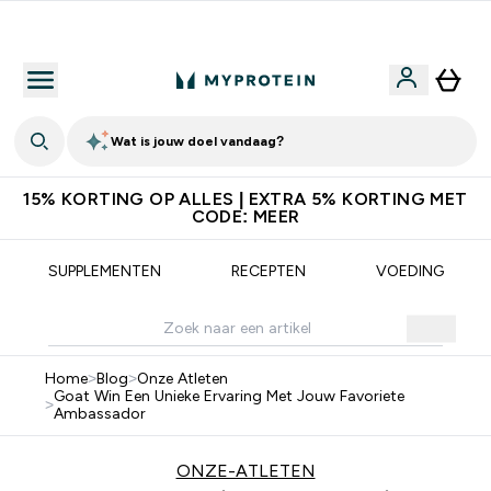
10% Extra Korting + Gratis Shaker | Nieuwe Klanten
Wat is jouw doel vandaag?
15% KORTING OP ALLES | EXTRA 5% KORTING MET
CODE: MEER
SUPPLEMENTEN
RECEPTEN
VOEDING
Home
>
Blog
>
Onze Atleten
Goat Win Een Unieke Ervaring Met Jouw Favoriete
>
Ambassador
ONZE-ATLETEN