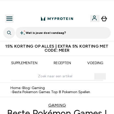
Download de App Voor 5% Extra Korting
Wat is jouw doel vandaag?
15% KORTING OP ALLES | EXTRA 5% KORTING MET
CODE: MEER
SUPPLEMENTEN
RECEPTEN
VOEDING
Home
>
Blog
>
Gaming
>
Beste Pokemon Games Top 8 Pokemon Spellen
GAMING
Beste Pokémon Games |