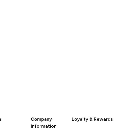
 33,99‎
€ 5,00‎
€ 25,99‎
€ 3,00‎
SHOP SNEL
SHOP SNEL
n
Company
Loyalty & Rewards
Information