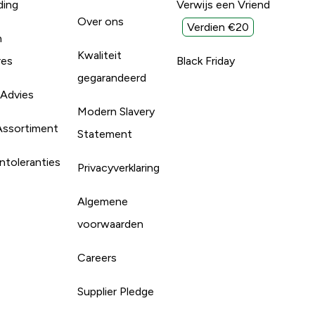
ding
Verwijs een Vriend
Over ons
Verdien €20
n
Kwaliteit
res
Black Friday
gegarandeerd
 Advies
Modern Slavery
Assortiment
Statement
ntoleranties
Privacyverklaring
Algemene
voorwaarden
Careers
Supplier Pledge