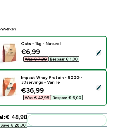
enwerken
Oats - 1kg - Naturel
discounted price
€6,99‎
electeer dit product - Oats - 1kg - Naturel
Was € 7,99‎
Bespaar € 1,00‎
Impact Whey Protein - 900G -
30servings - Vanille
electeer dit product - Impact Whey Protein - 900G - 30serving
discounted price
€36,99‎
Was € 42,99‎
Bespaar € 6,00‎
l:
€ 48,98‎
Voeg deze toe aan je routine
Save € 28,00‎