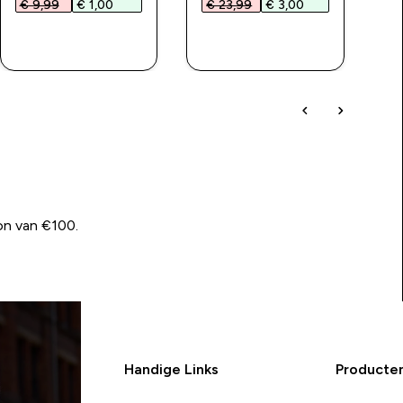
€ 9,99‎
€ 1,00‎
€ 23,99‎
€ 3,00‎
€
SHOP SNEL
SHOP SNEL
on van €100.
Handige Links
Producte