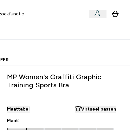
an
Vitamines
bmenu
ars & Snacks submenu
Enter Vegan submenu
Enter Vitamines submenu
⌄
⌄
 Extra Korting
Verdien Samen €40 Krediet
MEER
MP Women's Graffiti Graphic
Training Sports Bra
Maattabel
Virtueel passen
Maat: