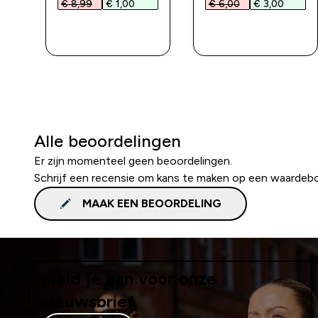
€ 8,99‎
€ 1,00‎
€ 6,00‎
€ 3,00‎
L
SHOP SNEL
SHOP SNEL
Alle beoordelingen
Er zijn momenteel geen beoordelingen.
Schrijf een recensie om kans te maken op een waardeb
MAAK EEN BEOORDELING
Meld je aan voor onze
nieuwsbrief