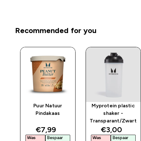
Recommended for you
ic
Puur Natuur
Myprotein plastic
Pindakaas
shaker -
art
Transparant/Zwart
discounted price
discounted 
€7,99‎
€3,00‎
Was
Bespaar
Was
Bespaar