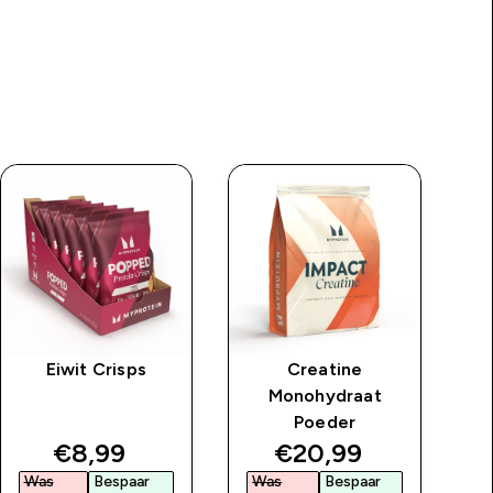
Eiwit Crisps
Creatine
Monohydraat
M
Poeder
price
discounted price
discounted price
€8,99‎
€20,99‎
Was
Bespaar
Was
Bespaar
W