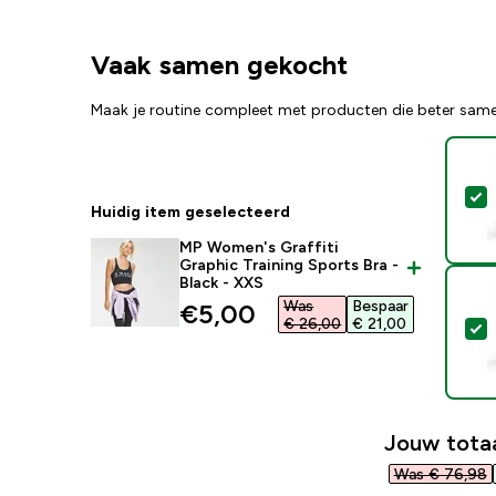
Vaak samen gekocht
Maak je routine compleet met producten die beter sam
S
Huidig item geselecteerd
MP Women's Graffiti
Graphic Training Sports Bra -
Black - XXS
Was
Bespaar
discounted price
€5,00‎
€ 26,00‎
€ 21,00‎
S
Jouw totaa
Was € 76,98‎