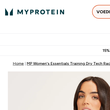
VOED
Uitverkoop
Gratis bezorging vanaf €50
10% Extra K
15%
Home
MP Women's Essentials Training Dry Tech Ra