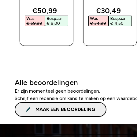
ed price
discounted price
discounted 
€50,99‎
€30,49‎
Was
Bespaar
Was
Bespaar
€ 59,99‎
€ 9,00‎
€ 34,99‎
€ 4,50‎
L
SHOP SNEL
SHOP SNEL
Alle beoordelingen
Er zijn momenteel geen beoordelingen.
Schrijf een recensie om kans te maken op een waardeb
MAAK EEN BEOORDELING