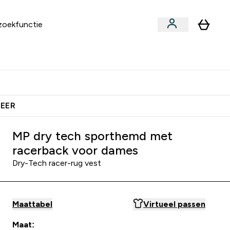
an
Vitamines
bmenu
ars & Snacks submenu
Enter Vegan submenu
Enter Vitamines submenu
⌄
⌄
 Extra Korting
Verdien Samen €40 Krediet
MEER
MP dry tech sporthemd met
racerback voor dames
Dry-Tech racer-rug vest
Maattabel
Virtueel passen
Maat: