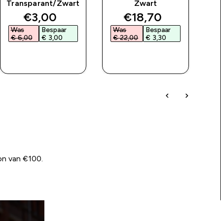
Transparant/Zwart
Zwart
price
discounted price
discounted price
€3,00‎
€18,70‎
Was
Bespaar
Was
Bespaar
W
€ 6,00‎
€ 3,00‎
€ 22,00‎
€ 3,30‎
€
SHOP SNEL
SHOP SNEL
on van €100.