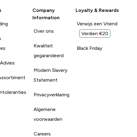
n
Company
Loyalty & Rewards
Information
ding
Verwijs een Vriend
Over ons
Verdien €20
n
Kwaliteit
res
Black Friday
gegarandeerd
 Advies
Modern Slavery
Assortiment
Statement
ntoleranties
Privacyverklaring
Algemene
voorwaarden
Careers