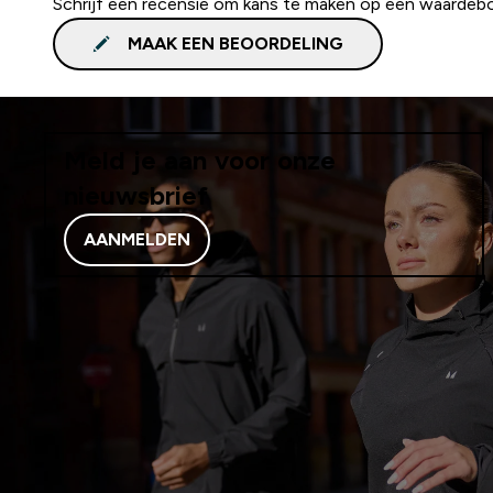
Schrijf een recensie om kans te maken op een waardeb
MAAK EEN BEOORDELING
Meld je aan voor onze
nieuwsbrief
AANMELDEN