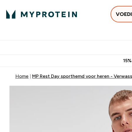
VOED
Uitverkoop
Gratis bezorging vanaf €50
10% Extra K
15%
Home
MP Rest Day sporthemd voor heren - Verwas