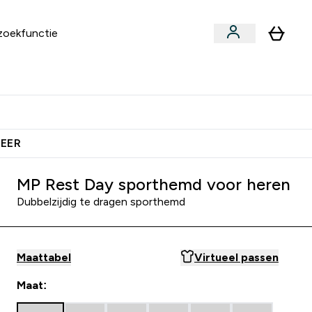
an
Vitamines
bmenu
ars & Snacks submenu
Enter Vegan submenu
Enter Vitamines submenu
⌄
⌄
 Extra Korting
Verdien Samen €40 Krediet
MEER
MP Rest Day sporthemd voor heren
Dubbelzijdig te dragen sporthemd
Maattabel
Virtueel passen
Maat: