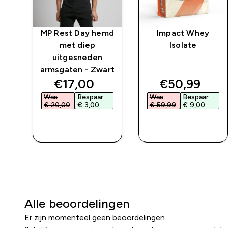
MP Rest Day hemd
Impact Whey
met diep
Isolate
uitgesneden
armsgaten - Zwart
ed price
discounted price
discounted 
€17,00‎
€50,99‎
Was
Bespaar
Was
Bespaar
€ 20,00‎
€ 3,00‎
€ 59,99‎
€ 9,00‎
L
SHOP SNEL
SHOP SNEL
Alle beoordelingen
Er zijn momenteel geen beoordelingen.