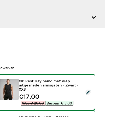
enwerken
MP Rest Day hemd met diep
uitgesneden armsgaten - Zwart -
XXS
electeer dit product - MP Rest Day hemd met diep uitgesned
discounted price
€17,00‎
Was € 20,00‎
Bespaar € 3,00‎