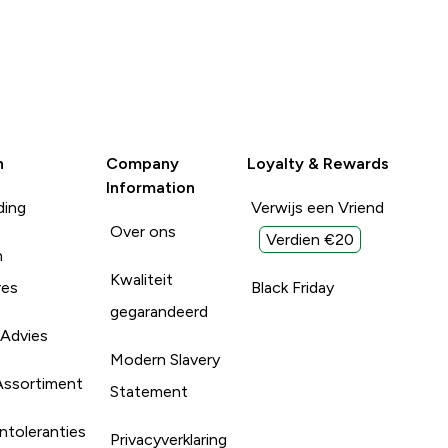
n
Company
Loyalty & Rewards
Information
ding
Verwijs een Vriend
Over ons
Verdien €20
n
Kwaliteit
res
Black Friday
gegarandeerd
 Advies
Modern Slavery
Assortiment
Statement
ntoleranties
Privacyverklaring