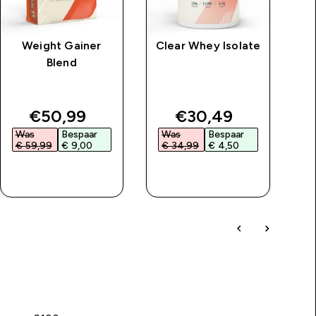
Weight Gainer
Clear Whey Isolate
Im
Blend
price
discounted price
discounted price
€50,99‎
€30,49‎
Was
Bespaar
Was
Bespaar
W
€ 59,99‎
€ 9,00‎
€ 34,99‎
€ 4,50‎
€
SHOP SNEL
SHOP SNEL