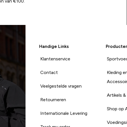
on van €100.
Handige Links
Producte
Klantenservice
Sportvoe
Contact
Kleding e
Accessoi
Veelgestelde vragen
Artikels &
Retourneren
Shop op 
Internationale Levering
Voedingsi
Track my order