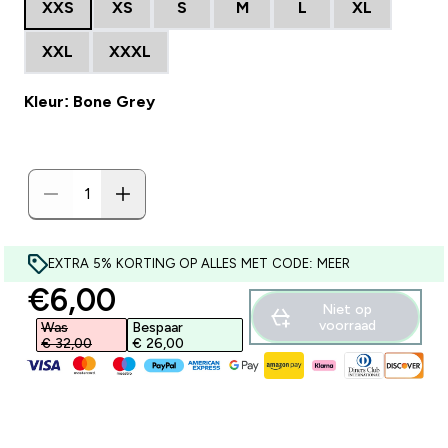
XXS
XS
S
M
L
XL
XXL
XXXL
Kleur: Bone Grey
EXTRA 5% KORTING OP ALLES MET CODE: MEER
discounted price
€6,00‎
Niet op
voorraad
Was
Bespaar
€ 32,00‎
€ 26,00‎