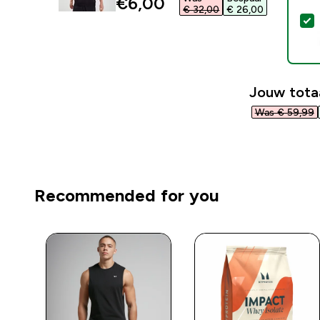
discounted price
€6,00‎
€ 32,00‎
€ 26,00‎
S
Jouw tota
Was € 59,99‎
Recommended for you