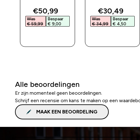
ed price
discounted price
discounted 
€50,99‎
€30,49‎
Was
Bespaar
Was
Bespaar
€ 59,99‎
€ 9,00‎
€ 34,99‎
€ 4,50‎
L
SHOP SNEL
SHOP SNEL
Alle beoordelingen
Er zijn momenteel geen beoordelingen.
Schrijf een recensie om kans te maken op een waardeb
MAAK EEN BEOORDELING