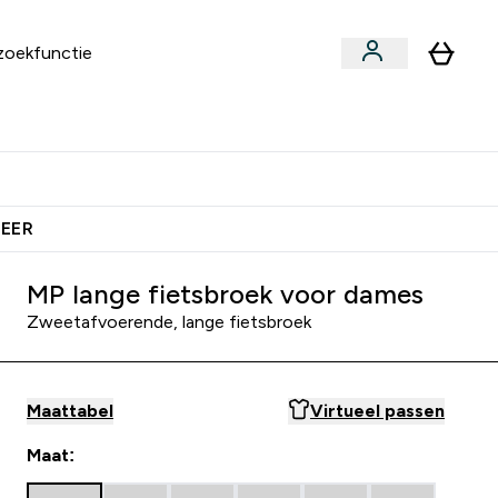
an
Vitamines
bmenu
ars & Snacks submenu
Enter Vegan submenu
Enter Vitamines submenu
⌄
⌄
 Extra Korting
Verdien Samen €40 Krediet
MEER
MP lange fietsbroek voor dames
Zweetafvoerende, lange fietsbroek
Maattabel
Virtueel passen
Maat: