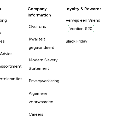
n
Company
Loyalty & Rewards
Information
ding
Verwijs een Vriend
Over ons
Verdien €20
n
Kwaliteit
res
Black Friday
gegarandeerd
 Advies
Modern Slavery
Assortiment
Statement
ntoleranties
Privacyverklaring
Algemene
voorwaarden
Careers