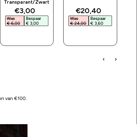
Transparant/Zwart
price
discounted price
discounted price
€3,00‎
€20,40‎
Was
Bespaar
Was
Bespaar
W
€ 6,00‎
€ 3,00‎
€ 24,00‎
€ 3,60‎
€
SHOP SNEL
SHOP SNEL
on van €100.