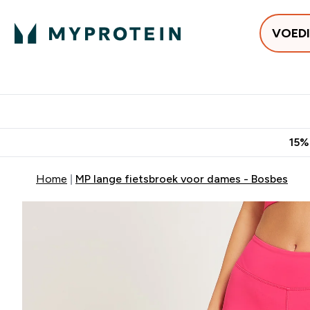
VOED
Uitverkoop
Gratis bezorging vanaf €50
10% Extra K
15%
Home
MP lange fietsbroek voor dames - Bosbes