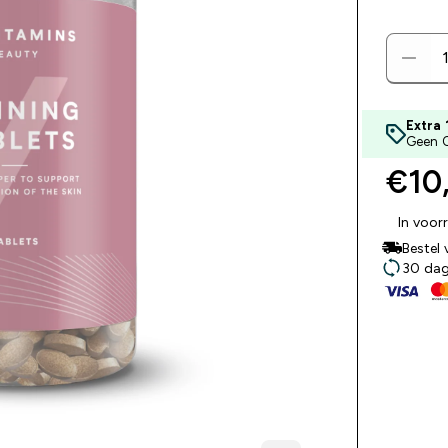
Extra 
Geen 
€10,
In voor
Bestel
30 dage