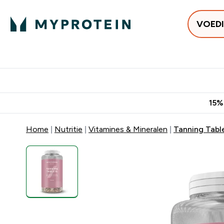
VOED
Uitverkoop
Gratis bezorging v
15%
Home
Nutritie
Vitamines & Mineralen
Tanning Tabl