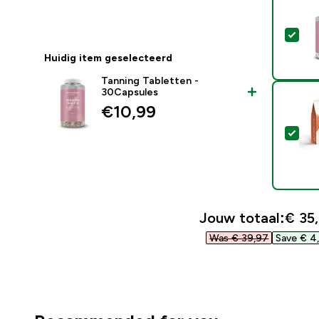
Sel
Huidig item geselecteerd
Tanning Tabletten -
30Capsules
€10,99‎
Sel
Jouw totaal:
€ 35,
Was € 39,97‎
Save € 4,