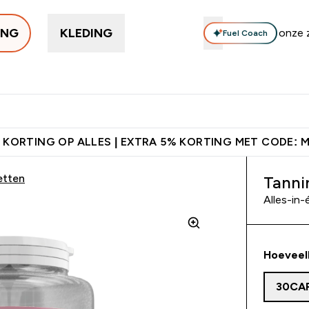
ING
KLEDING
Fuel Coach
Trending
Eiwitten
Supplementen
Bars & Snacks
Veg
Enter Trending submenu
Enter Eiwitten submenu
Enter Supplementen su
Enter B
⌄
⌄
⌄
⌄
anaf €50
's Wereld nummer 1 Online Sports Nutrition merk
Verd
 KORTING OP ALLES | EXTRA 5% KORTING MET CODE: 
etten
Tanni
Alles-in-
Hoeveel
30CA