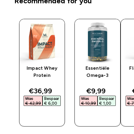
Recommended for you
Impact Whey
Essentiële
F
t
Protein
Omega-3
ted price
discounted price
discounted pri
€36,99‎
€9,99‎
ar
Was
Bespaar
Was
Bespaar
Wa
‎
€ 42,99‎
€ 6,00‎
€ 10,99‎
€ 1,00‎
€ 7
SHOP
SHOP
SNEL
SNEL