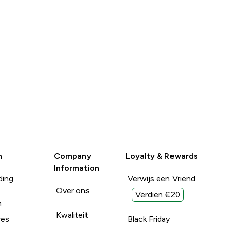
n
Company
Loyalty & Rewards
Information
ding
Verwijs een Vriend
Over ons
Verdien €20
n
Kwaliteit
res
Black Friday