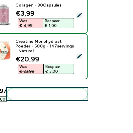
Collagen - 90Capsules
discounted price
€3,99‎
ecteer dit product - Collagen - 90Capsules
Was
Bespaar
€ 4,99‎
€ 1,00‎
Creatine Monohydraat
Poeder - 500g - 147servings
- Naturel
ecteer dit product - Creatine Monohydraat Poeder - 500g - 147
discounted price
€20,99‎
Was
Bespaar
€ 23,99‎
€ 3,00‎
97‎
Voeg deze toe aan je routine
00‎