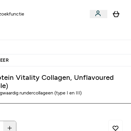
an
Vitamines
bmenu
ars & Snacks submenu
Enter Vegan submenu
Enter Vitamines submenu
⌄
⌄
ien Samen €40 Krediet
MEER
tein Vitality Collagen, Unflavoured
le)
waardig rundercollageen (type I en III)