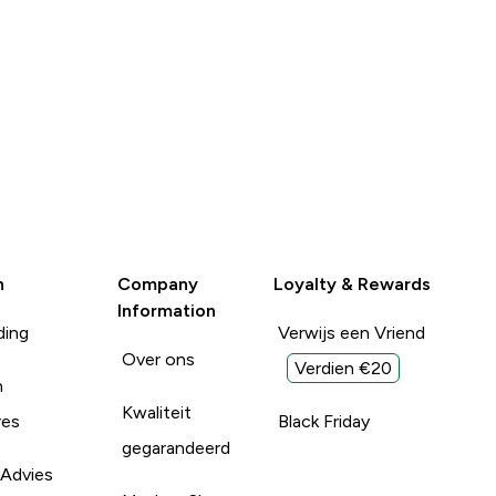
n
Company
Loyalty & Rewards
Information
ding
Verwijs een Vriend
Over ons
Verdien €20
n
Kwaliteit
res
Black Friday
gegarandeerd
 Advies