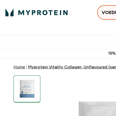
VOED
Uitverkoop
Gratis bezorging v
15%
Home
Myprotein Vitality Collagen, Unflavoured (sa