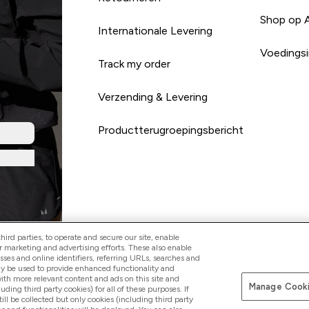
Shop op 
Internationale Levering
Voedingsi
Track my order
Verzending & Levering
Productterugroepingsbericht
ird parties, to operate and secure our site, enable
r marketing and advertising efforts. These also enable
esses and online identifiers, referring URLs, searches and
Betaal met
ay be used to provide enhanced functionality and
th more relevant content and ads on this site and
Manage Cooki
luding third party cookies) for all of these purposes. If
ll be collected but only cookies (including third party