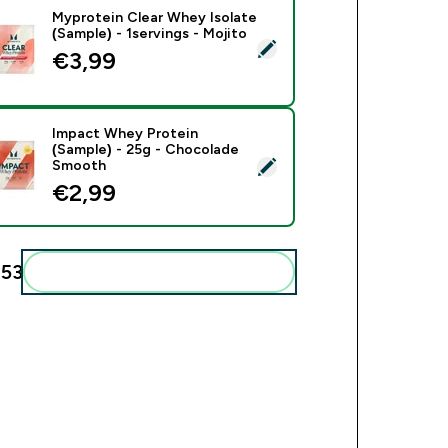
Myprotein Clear Whey Isolate
(Sample) - 1servings - Mojito
cteer dit product - Myprotein Clear Whey Isolate (Sample) - 1s
€3,99‎
Impact Whey Protein
(Sample) - 25g - Chocolade
ecteer dit product - Impact Whey Protein (Sample) - 25g - C
Smooth
€2,99‎
53‎
Voeg deze toe aan je routine