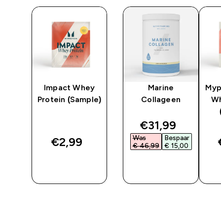
y
Impact Whey
Marine
Myp
Protein (Sample)
Collageen
Wh
ted price
discounted pri
€31,99‎
ar
Was
Bespaar
€2,99‎
‎
€ 46,99‎
€ 15,00‎
SHOP
SHOP
SNEL
SNEL