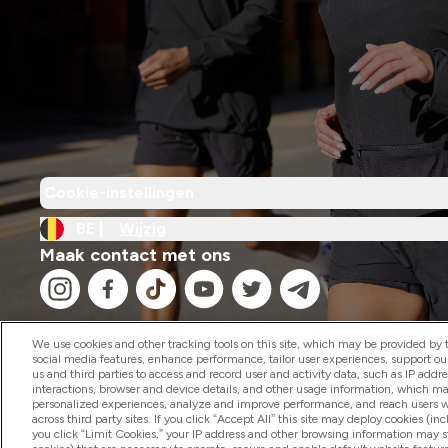
Cookie-instellingen
BE |
Wijzig
Maak contact met ons
We use cookies and other tracking tools on this site, which may be provided by th
social media features, enhance performance, tailor user experiences, support ou
us and third parties to access and record user and activity data, such as IP addr
2026 The Hut.com Ltd
interactions, browser and device details, and other usage information, which m
personalized experiences, analyze and improve performance, and reach users wi
across third party sites. If you click “Accept All” this site may deploy cookies (inc
you click “Limit Cookies,” your IP address and other browsing information may sti