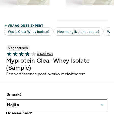
Vegetarisch
Recensies
4 Reviews
3.75 out of 5 stars
Myprotein Clear Whey Isolate
(Sample)
Een verfrissende post-workout eiwitboost
Smaak:
Hoeveelheid: