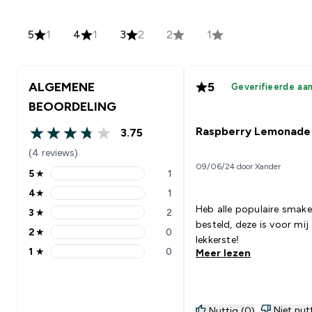
5
1
4
1
3
2
2
1
ALGEMENE
5
Geverifieerde aa
BEOORDELING
Raspberry Lemonade
3.75
3.75 out of 5 stars
(4 reviews)
09/06/24 door Xander
5
★
1
5 stars rating 1 reviews
4
★
1
4 stars rating 1 reviews
Heb alle populaire smak
3
★
2
3 stars rating 2 reviews
besteld, deze is voor mij
2
★
0
2 stars rating 0 reviews
lekkerste!
1
★
0
Meer lezen
1 stars rating 0 reviews
Niet nut
Nuttig (0)