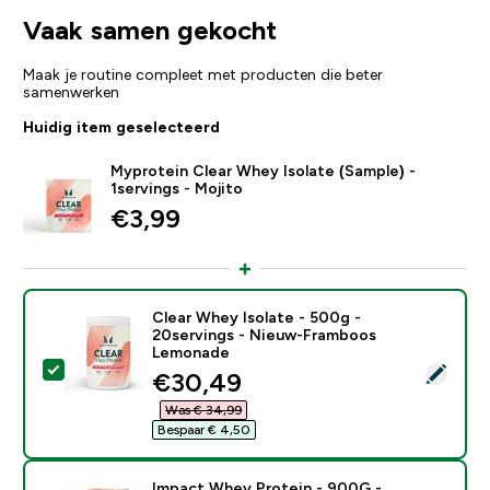
Vaak samen gekocht
Maak je routine compleet met producten die beter
samenwerken
Huidig item geselecteerd
Myprotein Clear Whey Isolate (Sample) -
1servings - Mojito
€3,99‎
Clear Whey Isolate - 500g -
20servings - Nieuw-Framboos
Lemonade
Selecteer dit product - Clear Whey Isolate - 500g -
discounted price
€30,49‎
Was € 34,99‎
Bespaar € 4,50‎
Impact Whey Protein - 900G -