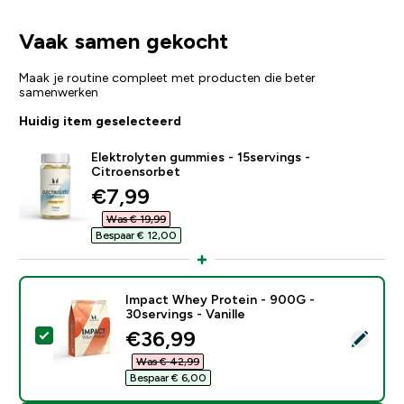
Vaak samen gekocht
Maak je routine compleet met producten die beter
samenwerken
Huidig item geselecteerd
Elektrolyten gummies - 15servings -
Citroensorbet
discounted price
€7,99‎
Was € 19,99‎
Bespaar € 12,00‎
Impact Whey Protein - 900G -
30servings - Vanille
discounted price
€36,99‎
Selecteer dit product - Impact Whey Protein - 900G - 
Was € 42,99‎
Bespaar € 6,00‎