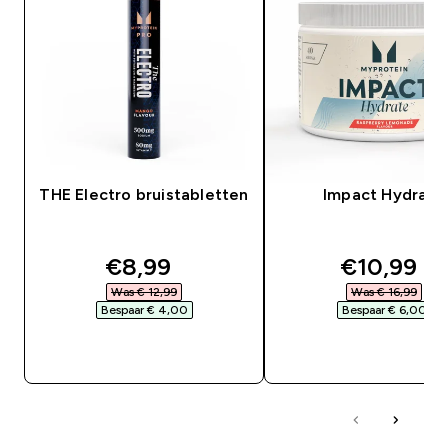
THE Electro bruistabletten
Impact Hydrate
discounted price
discounte
€8,99‎
€10,99‎
Was € 12,99‎
Was € 16,99‎
Bespaar € 4,00‎
Bespaar € 6,00‎
SHOP SNEL
SHOP SNEL