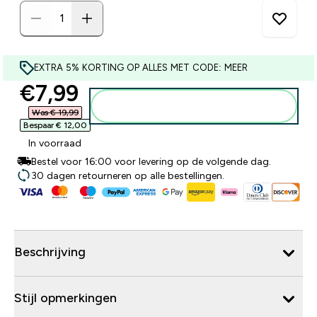
EXTRA 5% KORTING OP ALLES MET CODE: MEER
discounted price
€7,99‎
Voeg toe aan winkelmandje
Was € 19,99‎
Bespaar € 12,00‎
In voorraad
Bestel voor 16:00 voor levering op de volgende dag.
30 dagen retourneren op alle bestellingen.
Beschrijving
Stijl opmerkingen