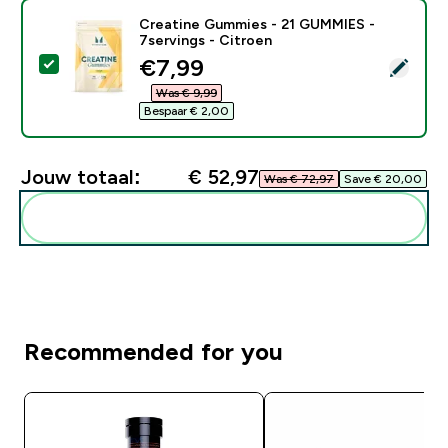
Creatine Gummies - 21 GUMMIES -
7servings - Citroen
discounted price
€7,99‎
Selecteer dit product - Creatine Gummies - 21 GUMMI
Was € 9,99‎
Bespaar € 2,00‎
Jouw totaal:
€ 52,97‎
Was € 72,97‎
Save € 20,00‎
Voeg deze toe aan je routine
Recommended for you