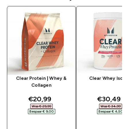
Clear Protein | Whey &
Clear Whey Isola
Collagen
discounted price
discounte
€20,99‎
€30,49‎
Was € 29,99‎
Was € 34,99‎
Bespaar € 9,00‎
Bespaar € 4,50‎
SHOP SNEL
SHOP SNEL