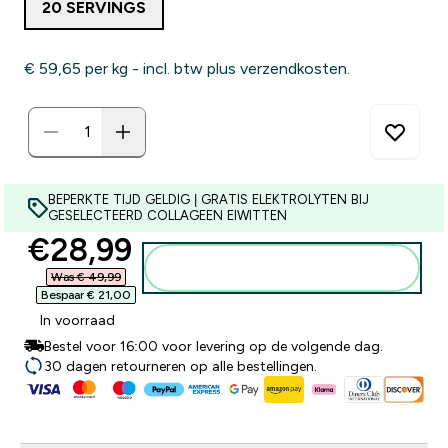
20 SERVINGS
€ 59,65‎ per kg - incl. btw plus verzendkosten.
BEPERKTE TIJD GELDIG | GRATIS ELEKTROLYTEN BIJ
GESELECTEERD COLLAGEEN EIWITTEN
discounted price
€28,99‎
Voeg toe aan winkelmandje
Was € 49,99‎
Bespaar € 21,00‎
In voorraad
Bestel voor 16:00 voor levering op de volgende dag.
30 dagen retourneren op alle bestellingen.