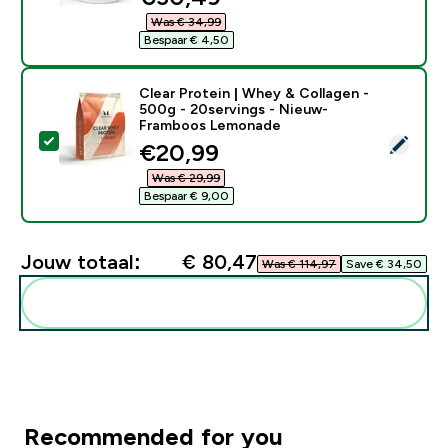
Was € 34,99‎
Bespaar € 4,50‎
Clear Protein | Whey & Collagen -
500g - 20servings - Nieuw-
Framboos Lemonade
Selecteer dit product - Clear Protein | Whey & Coll
discounted price
€20,99‎
Was € 29,99‎
Bespaar € 9,00‎
Jouw totaal:
€ 80,47‎
Was € 114,97‎
Save € 34,50‎
Voeg deze toe aan je routine
Recommended for you