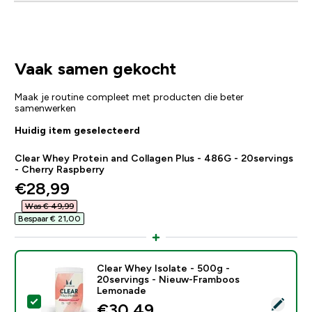
Vaak samen gekocht
Maak je routine compleet met producten die beter
samenwerken
Huidig item geselecteerd
Clear Whey Protein and Collagen Plus - 486G - 20servings
- Cherry Raspberry
discounted price
€28,99‎
Was € 49,99‎
Bespaar € 21,00‎
Clear Whey Isolate - 500g -
20servings - Nieuw-Framboos
Lemonade
Selecteer dit product - Clear Whey Isolate - 500g -
discounted price
€30,49‎