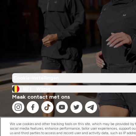
Cookie-instellingen
BE |
Wijzig
Maak contact met ons
We use cookies and other tracking tools on this site, which may be provided by th
social media features, enhance performance, tailor user experiences, support ou
us and third parties to access and record user and activity data, such as IP addr
2026 The Hut.com Ltd