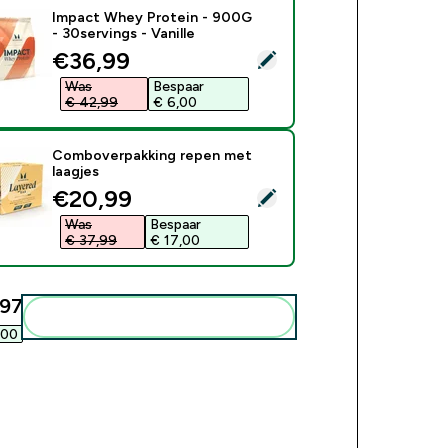
Impact Whey Protein - 900G
- 30servings - Vanille
discounted price
€36,99‎
ecteer dit product - Impact Whey Protein - 900G - 30servings -
Was
Bespaar
€ 42,99‎
€ 6,00‎
Comboverpakking repen met
laagjes
discounted price
€20,99‎
ecteer dit product - Comboverpakking repen met laagjes
Was
Bespaar
€ 37,99‎
€ 17,00‎
97‎
Voeg deze toe aan je routine
00‎