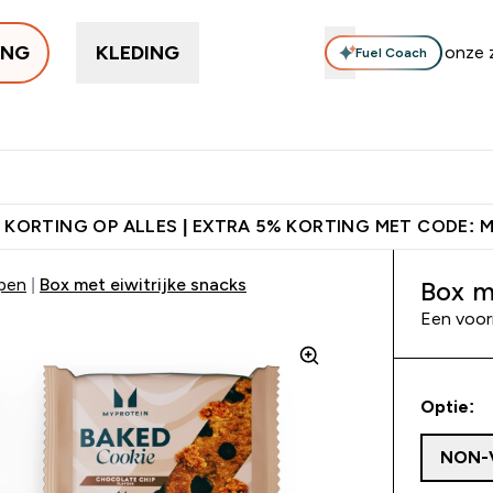
ING
KLEDING
Fuel Coach
Trending
Eiwitten
Supplementen
Bars & Snacks
Veg
Enter Trending submenu
Enter Eiwitten submenu
Enter Supplementen su
Enter B
⌄
⌄
⌄
⌄
anaf €50
's Wereld nummer 1 Online Sports Nutrition merk
Verd
 KORTING OP ALLES | EXTRA 5% KORTING MET CODE: 
epen
Box met eiwitrijke snacks
Box m
Een voorr
Optie:
NON-