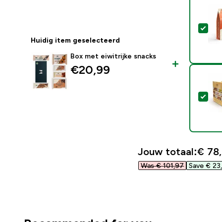
Sel
Huidig item geselecteerd
Box met eiwitrijke snacks
€20,99‎
Sel
Jouw totaal:
€ 78,
Was € 101,97‎
Save € 23,