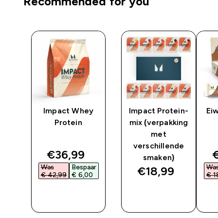
Recommended for you
n-
Impact Whey
Impact Protein-
Ei
ng
Protein
mix (verpakking
met
e
verschillende
discounted price
d
€36,99‎
€
smaken)
Was
Bespaar
Wa
€18,99‎
€ 42,99‎
€ 6,00‎
€ 1
SHOP
SHOP
SNEL
SNEL