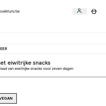
an
Vitamines
bmenu
ars & Snacks submenu
Enter Vegan submenu
Enter Vitamines submenu
⌄
⌄
ien Samen €40 Krediet
MEER
et eiwitrijke snacks
aad van eiwitrijke snacks voor zeven dagen.
VEGAN