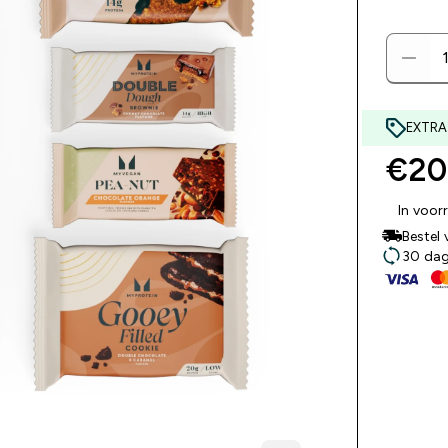
EXTRA
€20,
In voor
Bestel
30 dage