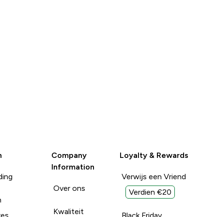
n
Company
Loyalty & Rewards
Information
ding
Verwijs een Vriend
Over ons
Verdien €20
n
Kwaliteit
res
Black Friday