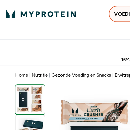
VOED
Uitverkoop
Gratis bezorging v
15%
Home
Nutritie
Gezonde Voeding en Snacks
Eiwitr