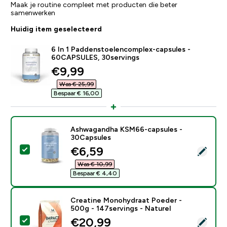
Maak je routine compleet met producten die beter
samenwerken
Huidig item geselecteerd
6 In 1 Paddenstoelencomplex-capsules -
60CAPSULES, 30servings
discounted price
€9,99‎
Was € 25,99‎
Bespaar € 16,00‎
Ashwagandha KSM66-capsules -
30Capsules
discounted price
€6,59‎
Selecteer dit product - Ashwagandha KSM66-capsule
Was € 10,99‎
Bespaar € 4,40‎
Creatine Monohydraat Poeder -
500g - 147servings - Naturel
discounted price
€20,99‎
Selecteer dit product - Creatine Monohydraat Poeder 