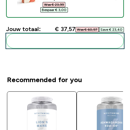
Was € 23,99‎
Bespaar € 3,00‎
Jouw totaal:
€ 37,57‎
Was € 60,97‎
Save € 23,40‎
Voeg deze toe aan je routine
Recommended for you