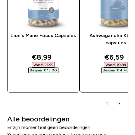
Lion's Mane Focus Capsules
Ashwagandha KSM
capsules
discounted price
discounte
€8,99‎
€6,59‎
Was € 21,99‎
Was € 10,99‎
Bespaar € 13,00‎
Bespaar € 4,40‎
SHOP SNEL
SHOP SNEL
Alle beoordelingen
Er zijn momenteel geen beoordelingen.
Schrijf een recensie om kans te maken op een