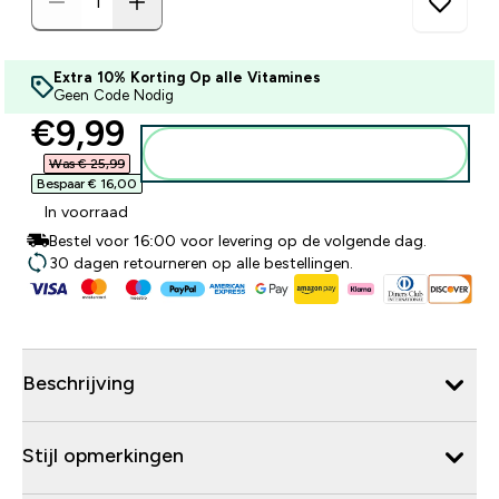
Extra 10% Korting Op alle Vitamines
Geen Code Nodig
discounted price
€9,99‎
Voeg toe aan winkelmandje
Was € 25,99‎
Bespaar € 16,00‎
In voorraad
Bestel voor 16:00 voor levering op de volgende dag.
30 dagen retourneren op alle bestellingen.
Beschrijving
Stijl opmerkingen