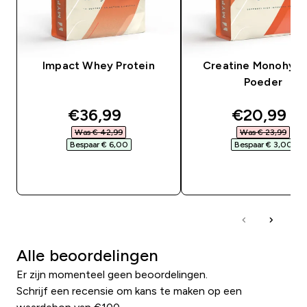
Impact Whey Protein
Creatine Monohydr
Poeder
discounted price
discounte
€36,99‎
€20,99‎
Was € 42,99‎
Was € 23,99‎
Bespaar € 6,00‎
Bespaar € 3,00‎
SHOP SNEL
SHOP SNEL
Alle beoordelingen
Er zijn momenteel geen beoordelingen.
Schrijf een recensie om kans te maken op een