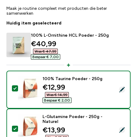
Maak je routine compleet met producten die beter
samenwerken
Huidig item geselecteerd
100% L-Ornithine HCL Poeder - 250g
discounted price
€40,99‎
Was € 47,99‎
Bespaar € 7,00‎
100% Taurine Poeder - 250g
discounted price
€12,99‎
Selecteer dit product - 100% Taurine Poeder - 250g
Was € 14,99‎
Bespaar € 2,00‎
L-Glutamine Poeder - 250g -
Naturel
discounted price
€13,99‎
Selecteer dit product - L-Glutamine Poeder - 250g - 