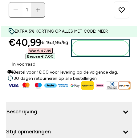
EXTRA 5% KORTING OP ALLES MET CODE: MEER
discounted price
€40,99‎
€ 163,96‎/kg
Voeg toe aan
winkelmandje
Was € 47,99‎
Bespaar € 7,00‎
In voorraad
Bestel voor 16:00 voor levering op de volgende dag.
30 dagen retourneren op alle bestellingen.
Beschrijving
Stijl opmerkingen