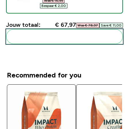
Was € 15,99‎
Bespaar € 2,00‎
Jouw totaal:
€ 67,97‎
Was € 78,97‎
Save € 11,00‎
Voeg deze toe aan je routine
Recommended for you