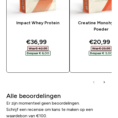
Impact Whey Protein
Creatine Monohydr
Poeder
discounted price
discounte
€36,99‎
€20,99‎
Was € 42,99‎
Was € 23,99‎
Bespaar € 6,00‎
Bespaar € 3,00‎
SHOP SNEL
SHOP SNEL
Alle beoordelingen
Er zijn momenteel geen beoordelingen.
Schrijf een recensie om kans te maken op een
waardebon van €100.