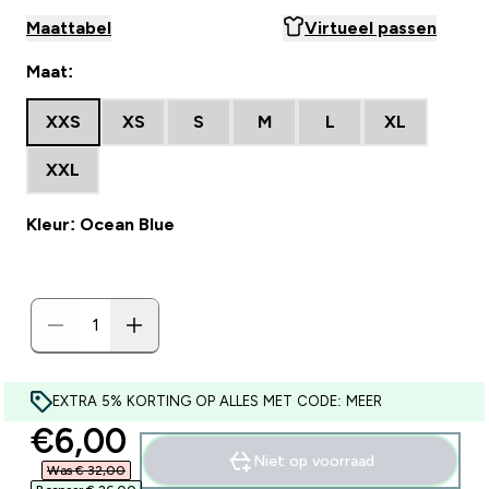
Maattabel
Virtueel passen
Maat:
XXS
XS
S
M
L
XL
XXL
Kleur: Ocean Blue
EXTRA 5% KORTING OP ALLES MET CODE: MEER
discounted price
€6,00‎
Niet op voorraad
Was € 32,00‎