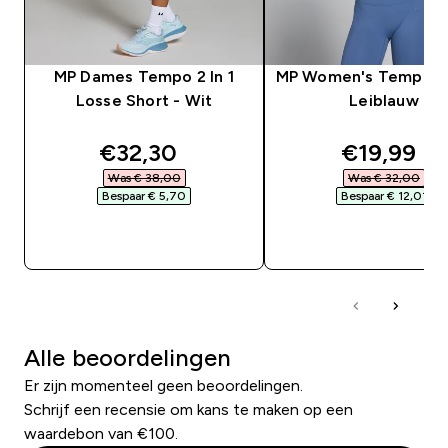
MP Dames Tempo 2 In 1
MP Women's Tempo He
Losse Short - Wit
Leiblauw
discounted price
discounte
€32,30‎
€19,99‎
Was € 38,00‎
Was € 32,00‎
Bespaar € 5,70‎
Bespaar € 12,01‎
SHOP SNEL
SHOP SNEL
Alle beoordelingen
Er zijn momenteel geen beoordelingen.
Schrijf een recensie om kans te maken op een
waardebon van €100.