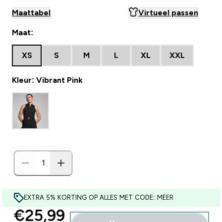
Maattabel
Virtueel passen
Maat:
XS
S
M
L
XL
XXL
Kleur: Vibrant Pink
EXTRA 5% KORTING OP ALLES MET CODE: MEER
discounted price
€25,99‎