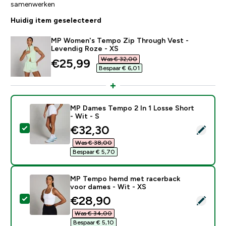
samenwerken
Huidig item geselecteerd
MP Women's Tempo Zip Through Vest -
Levendig Roze - XS
Was € 32,00‎
discounted price
€25,99‎
Bespaar € 6,01‎
MP Dames Tempo 2 In 1 Losse Short
- Wit - S
discounted price
€32,30‎
Selecteer dit product - MP Dames Tempo 2 In 1 Losse 
Was € 38,00‎
Bespaar € 5,70‎
MP Tempo hemd met racerback
voor dames - Wit - XS
discounted price
€28,90‎
Selecteer dit product - MP Tempo hemd met racerbac
Was € 34,00‎
Bespaar € 5,10‎