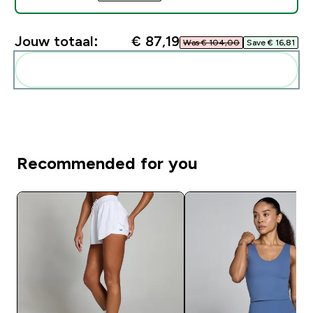
Jouw totaal:
€ 87,19‎
Was € 104,00‎
Save € 16,81‎
Voeg deze toe aan je routine
Recommended for you