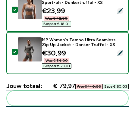
Sport-bh - Donkertruffel - XS
discounted price
€23,99‎
Selecteer dit product - MP Women's Tempo Ultra Seam
Was € 42,00‎
Bespaar € 18,01‎
MP Women's Tempo Ultra Seamless
Zip Up Jacket - Donker Truffel - XS
discounted price
€30,99‎
Selecteer dit product - MP Women's Tempo Ultra Seaml
Was € 54,00‎
Bespaar € 23,01‎
Jouw totaal:
€ 79,97‎
Was € 140,00‎
Save € 60,03‎
Voeg deze toe aan je routine