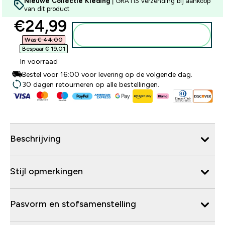
Nieuwe Collectie Kleding
| GRATIS verzending bij aankoop
van dit product
discounted price
€24,99‎
Voeg toe aan winkelmandje
Was € 44,00‎
Bespaar € 19,01‎
In voorraad
Bestel voor 16:00 voor levering op de volgende dag.
30 dagen retourneren op alle bestellingen.
Beschrijving
Stijl opmerkingen
Pasvorm en stofsamenstelling