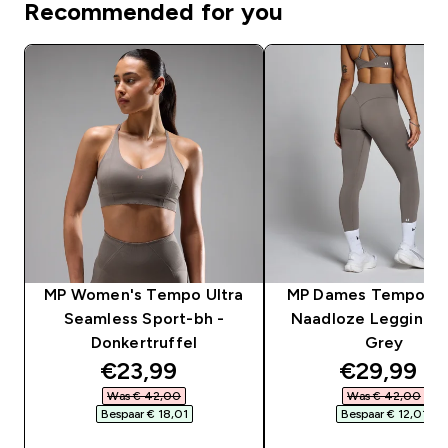
Recommended for you
MP Women's Tempo Ultra
MP Dames Tempo Hy
Seamless Sport-bh -
Naadloze Legging -
Donkertruffel
Grey
discounted price
discounte
€23,99‎
€29,99‎
Was € 42,00‎
Was € 42,00‎
Bespaar € 18,01‎
Bespaar € 12,01‎