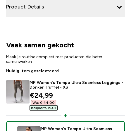
Product Details
Vaak samen gekocht
Maak je routine compleet met producten die beter
samenwerken
Huidig item geselecteerd
MP Women's Tempo Ultra Seamless Leggings -
Donker Truffel - XS
discounted price
€24,99‎
Was € 44,00‎
Bespaar € 19,01‎
MP Women's Tempo Ultra Seamless