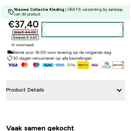
Nieuwe Collectie Kleding
| GRATIS verzending bij aankoop
van dit product
discounted price
€37,40‎
Voeg toe aan winkelmandje
Was € 44,00‎
Bespaar € 6,60‎
In voorraad
Bestel voor 16:00 voor levering op de volgende dag.
30 dagen retourneren op alle bestellingen.
Product Details
Vaak samen gekocht