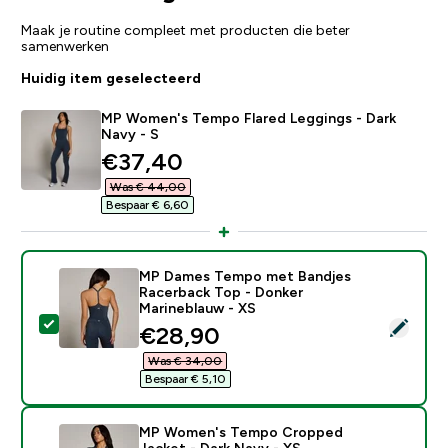
Maak je routine compleet met producten die beter
samenwerken
Huidig item geselecteerd
MP Women's Tempo Flared Leggings - Dark
Navy - S
discounted price
€37,40‎
Was € 44,00‎
Bespaar € 6,60‎
MP Dames Tempo met Bandjes
Racerback Top - Donker
Marineblauw - XS
Selecteer dit product - MP Dames Tempo met Bandjes
discounted price
€28,90‎
Was € 34,00‎
Bespaar € 5,10‎
MP Women's Tempo Cropped
Jacket - Dark Navy - XS