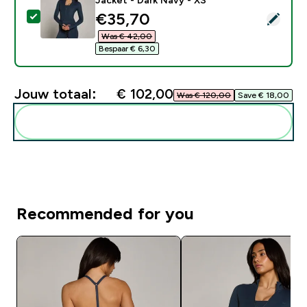
discounted price
€35,70‎
Selecteer dit product - MP Women's Tempo Cropped J
Was € 42,00‎
Bespaar € 6,30‎
Jouw totaal:
€ 102,00‎
Was € 120,00‎
Save € 18,00‎
Voeg deze toe aan je routine
Recommended for you