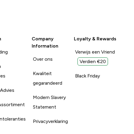
n
Company
Loyalty & Rewards
Information
ding
Verwijs een Vriend
Over ons
Verdien €20
n
Kwaliteit
res
Black Friday
gegarandeerd
 Advies
Modern Slavery
Assortiment
Statement
ntoleranties
Privacyverklaring