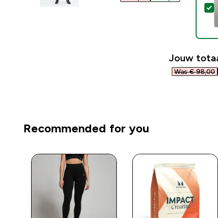
S
Jouw totaa
Was € 98,00‎
Recommended for you