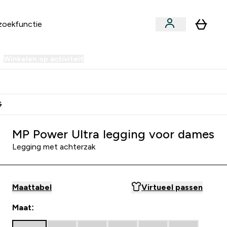
Winkelen op activiteit
er Sale | Tot 70% korting submenu
Enter Winkelen op activiteit submenu
⌄
 Extra Korting
Verdien Samen €40 Krediet
G
MP Power Ultra legging voor dames
Legging met achterzak
Maattabel
Virtueel passen
Maat: