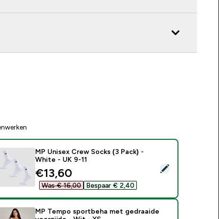
enwerken
MP Unisex Crew Socks (3 Pack) -
White - UK 9-11
electeer dit product - MP Unisex Crew Socks (3 Pack) - White
discounted price
€13,60‎
Was € 16,00‎
Bespaar € 2,40‎
MP Tempo sportbeha met gedraaide