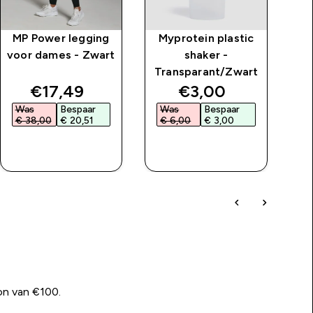
MP Power legging
Myprotein plastic
M
voor dames - Zwart
shaker -
Transparant/Zwart
price
discounted price
discounted price
€17,49‎
€3,00‎
Was
Bespaar
Was
Bespaar
W
€ 38,00‎
€ 20,51‎
€ 6,00‎
€ 3,00‎
€
SHOP SNEL
SHOP SNEL
on van €100.