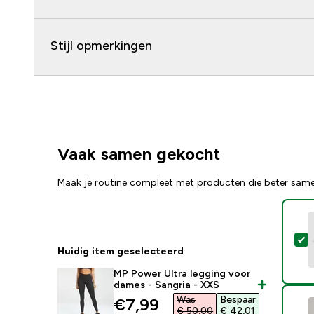
Stijl opmerkingen
Vaak samen gekocht
Maak je routine compleet met producten die beter sam
S
Huidig item geselecteerd
MP Power Ultra legging voor
dames - Sangria - XXS
Was
Bespaar
discounted price
€7,99‎
€ 50,00‎
€ 42,01‎