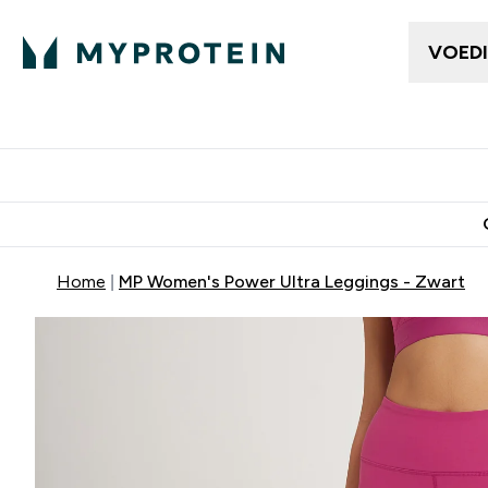
VOED
Dames Kleding
Here
Enter Da
⌄
Gratis bezorging vanaf €50
10% Extra K
Home
MP Women's Power Ultra Leggings - Zwart