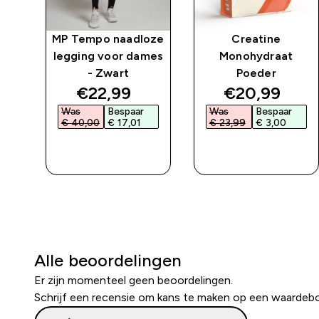
ng
MP Tempo naadloze
Creatine
art
legging voor dames
Monohydraat
- Zwart
Poeder
ed price
discounted price
discounted 
€22,99‎
€20,99‎
Was
Bespaar
Was
Bespaar
€ 40,00‎
€ 17,01‎
€ 23,99‎
€ 3,00‎
L
SHOP SNEL
SHOP SNEL
Alle beoordelingen
Er zijn momenteel geen beoordelingen.
Schrijf een recensie om kans te maken op een waardeb