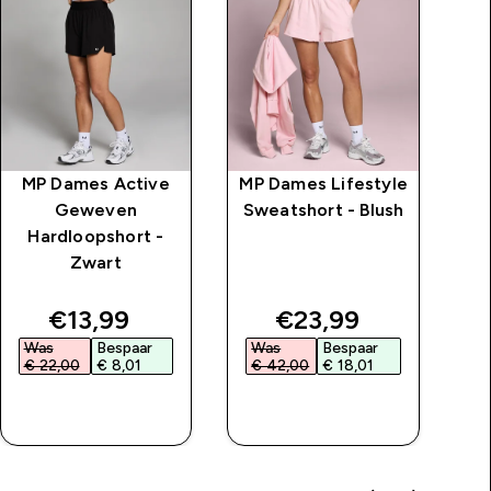
MP Dames Active
MP Dames Lifestyle
MP
Geweven
Sweatshort - Blush
I
Hardloopshort -
Zwart
price
discounted price
discounted price
€13,99‎
€23,99‎
Was
Bespaar
Was
Bespaar
W
€ 22,00‎
€ 8,01‎
€ 42,00‎
€ 18,01‎
€
SHOP SNEL
SHOP SNEL