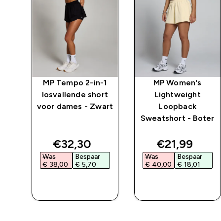
MP Tempo 2-in-1
MP Women's
losvallende short
Lightweight
voor dames - Zwart
Loopback
 -
Sweatshort - Boter
ed price
discounted price
discounted 
€32,30‎
€21,99‎
Was
Bespaar
Was
Bespaar
€ 38,00‎
€ 5,70‎
€ 40,00‎
€ 18,01‎
L
SHOP SNEL
SHOP SNEL