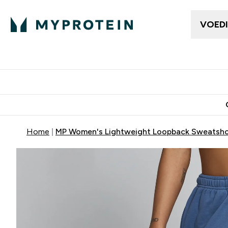
VOED
Dames Kleding
Here
Enter Da
⌄
Gratis bezorging vanaf €50
10% Extra K
Home
MP Women's Lightweight Loopback Sweatshor