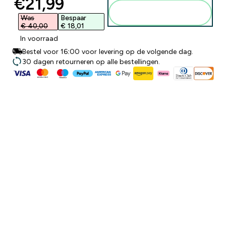
discounted price
€21,99‎
Voeg toe aan
winkelmandje
Was
Bespaar
€ 40,00‎
€ 18,01‎
In voorraad
Bestel voor 16:00 voor levering op de volgende dag.
30 dagen retourneren op alle bestellingen.