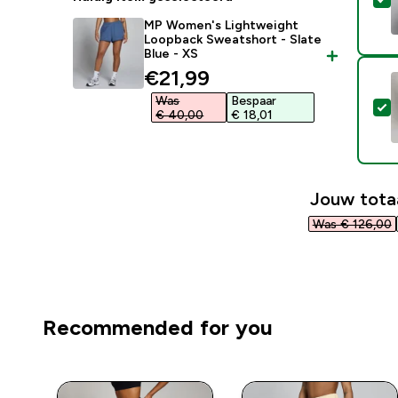
MP Women's Lightweight
Loopback Sweatshort - Slate
Blue - XS
discounted price
€21,99‎
Was
Bespaar
S
€ 40,00‎
€ 18,01‎
Jouw tota
Was € 126,00‎
Recommended for you