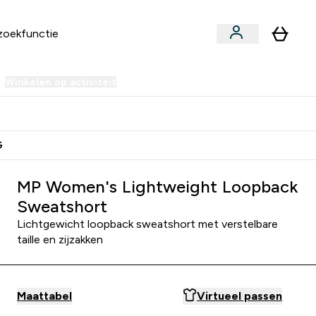
Winkelen op activiteit
er Sale | Tot 70% korting submenu
Enter Winkelen op activiteit submenu
⌄
 Extra Korting
Verdien Samen €40 Krediet
G
MP Women's Lightweight Loopback
Sweatshort
Lichtgewicht loopback sweatshort met verstelbare
taille en zijzakken
Maattabel
Virtueel passen