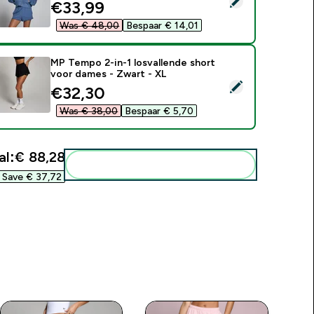
discounted price
€33,99‎
Was € 48,00‎
Bespaar € 14,01‎
MP Tempo 2-in-1 losvallende short
voor dames - Zwart - XL
electeer dit product - MP Tempo 2-in-1 losvallende short voo
discounted price
€32,30‎
Was € 38,00‎
Bespaar € 5,70‎
al:
€ 88,28‎
Voeg deze toe aan je routine
Save € 37,72‎