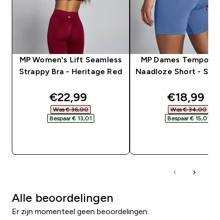
MP Women's Lift Seamless
MP Dames Tempo Hy
Strappy Bra - Heritage Red
Naadloze Short - Slat
discounted price
discounte
€22,99‎
€18,99‎
Was € 36,00‎
Was € 34,00‎
Bespaar € 13,01‎
Bespaar € 15,01‎
SHOP SNEL
SHOP SNEL
Alle beoordelingen
Er zijn momenteel geen beoordelingen.