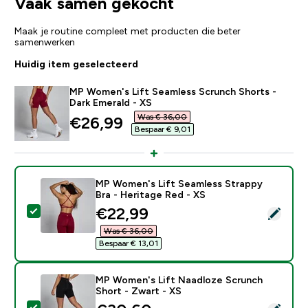
Vaak samen gekocht
Maak je routine compleet met producten die beter
samenwerken
Huidig item geselecteerd
MP Women's Lift Seamless Scrunch Shorts -
Dark Emerald - XS
Was € 36,00‎
discounted price
€26,99‎
Bespaar € 9,01‎
MP Women's Lift Seamless Strappy
Bra - Heritage Red - XS
discounted price
€22,99‎
Selecteer dit product - MP Women's Lift Seamless Str
Was € 36,00‎
Bespaar € 13,01‎
MP Women's Lift Naadloze Scrunch
Short - Zwart - XS
Selecteer dit product - MP Women's Lift Naadloze Sc