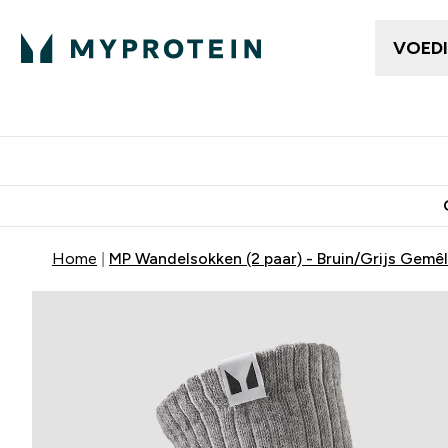
VOED
Dames Kleding
Here
Enter Da
⌄
Gratis bezorging vanaf €50
10% Extra K
Home
MP Wandelsokken (2 paar) - Bruin/Grijs Gemê