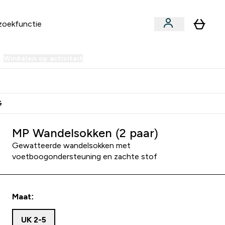
Winkelen op activiteit
er Sale | Tot 70% korting submenu
Enter Winkelen op activiteit submenu
⌄
 Extra Korting
Verdien Samen €40 Krediet
G
MP Wandelsokken (2 paar)
Gewatteerde wandelsokken met
voetboogondersteuning en zachte stof
Maat:
UK 2-5