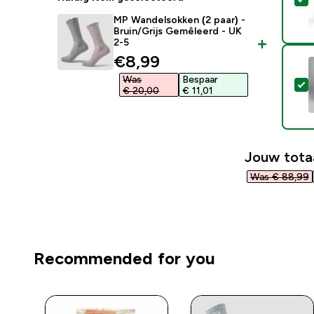
MP Wandelsokken (2 paar) -
Bruin/Grijs Gemêleerd - UK
2-5
discounted price
€8,99‎
Was
Bespaar
S
€ 20,00‎
€ 11,01‎
Jouw tota
Was € 88,99‎
Recommended for you