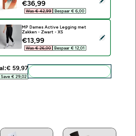
discounted price
€36,99‎
Was € 42,99‎
Bespaar € 6,00‎
MP Dames Active Legging met
Zakken - Zwart - XS
electeer dit product - MP Dames Active Legging met Zakken -
discounted price
€13,99‎
Was € 26,00‎
Bespaar € 12,01‎
al:
€ 59,97‎
Voeg deze toe aan je routine
Save € 29,02‎