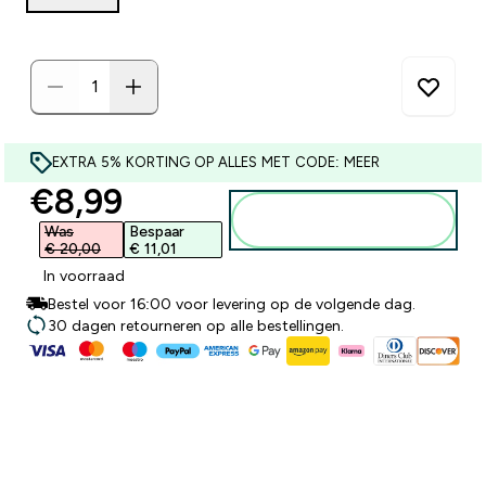
EXTRA 5% KORTING OP ALLES MET CODE: MEER
discounted price
€8,99‎
Voeg toe aan
winkelmandje
Was
Bespaar
€ 20,00‎
€ 11,01‎
In voorraad
Bestel voor 16:00 voor levering op de volgende dag.
30 dagen retourneren op alle bestellingen.