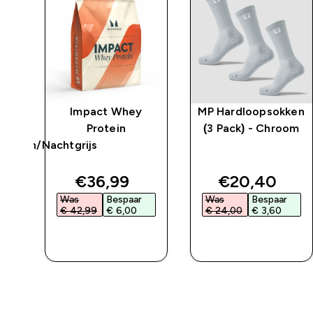
w
Impact Whey
MP Hardloopsokken
 -
Protein
(3 Pack) - Chroom
sgroen/Nachtgrijs
ed price
discounted price
discounted 
€36,99‎
€20,40‎
Was
Bespaar
Was
Bespaar
€ 42,99‎
€ 6,00‎
€ 24,00‎
€ 3,60‎
L
SHOP SNEL
SHOP SNEL