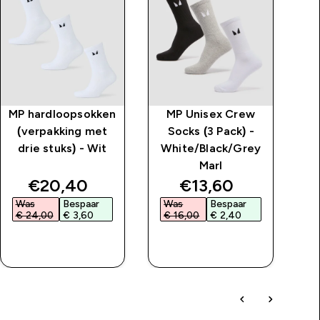
MP hardloopsokken
MP Unisex Crew
(verpakking met
Socks (3 Pack) -
drie stuks) - Wit
White/Black/Grey
Marl
price
discounted price
discounted price
€20,40‎
€13,60‎
Was
Bespaar
Was
Bespaar
W
€ 24,00‎
€ 3,60‎
€ 16,00‎
€ 2,40‎
€
SHOP SNEL
SHOP SNEL