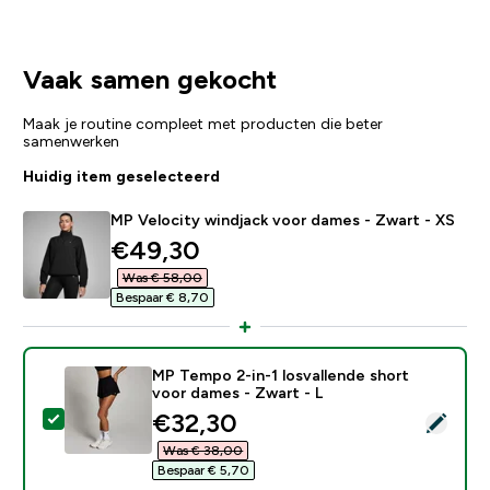
Vaak samen gekocht
Maak je routine compleet met producten die beter
samenwerken
Huidig item geselecteerd
MP Velocity windjack voor dames - Zwart - XS
discounted price
€49,30‎
Was € 58,00‎
Bespaar € 8,70‎
MP Tempo 2-in-1 losvallende short
voor dames - Zwart - L
discounted price
€32,30‎
Selecteer dit product - MP Tempo 2-in-1 losvallende 
Was € 38,00‎
Bespaar € 5,70‎