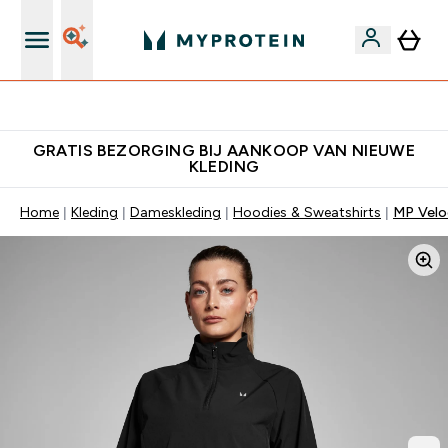
10% Extra Korting + Gratis Shaker | Nieuwe Klanten
GRATIS BEZORGING BIJ AANKOOP VAN NIEUWE
KLEDING
Home
Kleding
Dameskleding
Hoodies & Sweatshirts
MP Velo