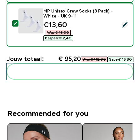
MP Unisex Crew Socks (3 Pack) -
White - UK 9-11
discounted price
€13,60‎
Selecteer dit product - MP Unisex Crew Socks (3 Pack
Was € 16,00‎
Bespaar € 2,40‎
Jouw totaal:
€ 95,20‎
Was € 112,00‎
Save € 16,80‎
Voeg deze toe aan je routine
Recommended for you