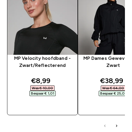
MP Velocity hoofdband -
MP Dames Geweven 
Zwart/Reflecterend
Zwart
discounted price
discounte
€8,99‎
€38,99‎
Was € 10,00‎
Was € 64,00‎
Bespaar € 1,01‎
Bespaar € 25,01‎
SHOP SNEL
SHOP SNEL