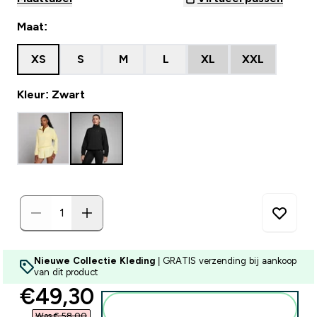
Maat:
XS
S
M
L
XL
XXL
Kleur: Zwart
Nieuwe Collectie Kleding
| GRATIS verzending bij aankoop
van dit product
discounted price
€49,30‎
Voeg toe aan winkelmandje
Was € 58,00‎