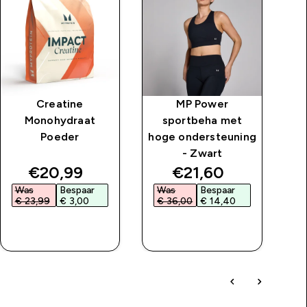
Creatine
MP Power
M
Monohydraat
sportbeha met
l
Poeder
hoge ondersteuning
vo
- Zwart
price
discounted price
discounted price
€20,99‎
€21,60‎
Was
Bespaar
Was
Bespaar
W
€ 23,99‎
€ 3,00‎
€ 36,00‎
€ 14,40‎
€
SHOP SNEL
SHOP SNEL