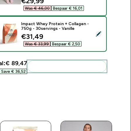
discounted price
€29,99‎
Was € 46,00‎
Bespaar € 16,01‎
Impact Whey Protein + Collagen -
750g - 30servings - Vanille
electeer dit product - Impact Whey Protein + Collagen - 750g -
discounted price
€31,49‎
Was € 33,99‎
Bespaar € 2,50‎
l:
€ 89,47‎
Voeg deze toe aan je routine
Save € 36,52‎