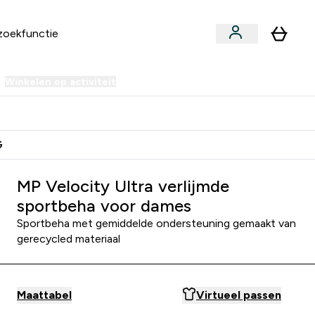
Winkelen op activiteit
er Sale | Tot 70% korting submenu
Enter Winkelen op activiteit submenu
⌄
 Extra Korting
Verdien Samen €40 Krediet
G
MP Velocity Ultra verlijmde
sportbeha voor dames
Sportbeha met gemiddelde ondersteuning gemaakt van
gerecycled materiaal
Maattabel
Virtueel passen