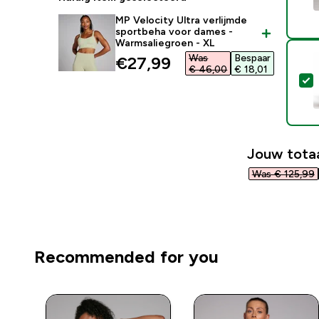
MP Velocity Ultra verlijmde
sportbeha voor dames -
Warmsaliegroen - XL
Was
Bespaar
discounted price
€27,99‎
€ 46,00‎
€ 18,01‎
S
Jouw totaa
Was € 125,99‎
Recommended for you