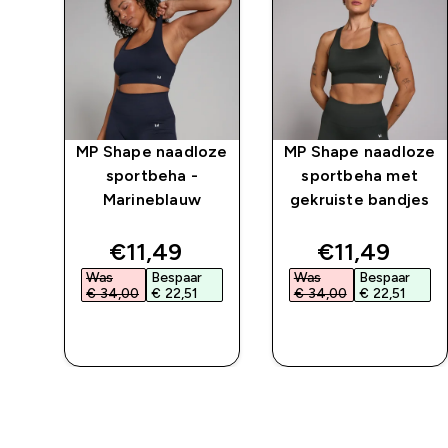
MP Shape naadloze
MP Shape naadloze
sportbeha -
sportbeha met
Marineblauw
gekruiste bandjes
ed price
discounted price
discounted 
€11,49‎
€11,49‎
Was
Bespaar
Was
Bespaar
€ 34,00‎
€ 22,51‎
€ 34,00‎
€ 22,51‎
L
SHOP SNEL
SHOP SNEL