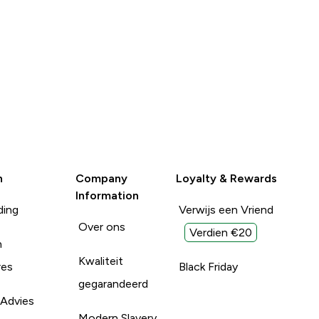
n
Company
Loyalty & Rewards
Information
ding
Verwijs een Vriend
Over ons
Verdien €20
n
Kwaliteit
res
Black Friday
gegarandeerd
 Advies
Modern Slavery