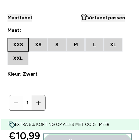
Maattabel
Virtueel passen
Maat:
XXS
XS
S
M
L
XL
XXL
Kleur: Zwart
EXTRA 5% KORTING OP ALLES MET CODE: MEER
discounted price
€10,99‎