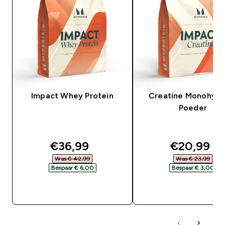
Impact Whey Protein
Creatine Monohydr
Poeder
discounted price
discounte
€36,99‎
€20,99‎
Was € 42,99‎
Was € 23,99‎
Bespaar € 6,00‎
Bespaar € 3,00‎
SHOP SNEL
SHOP SNEL