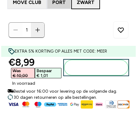
MOVE CLUB
PORT
ZWART
EXTRA 5% KORTING OP ALLES MET CODE: MEER
discounted price
€8,99‎
Voeg toe aan
winkelmandje
Was
Bespaar
€ 10,00‎
€ 1,01‎
In voorraad
Bestel voor 16:00 voor levering op de volgende dag.
30 dagen retourneren op alle bestellingen.