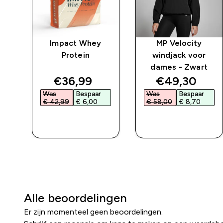
ve
Impact Whey
MP Velocity
 -
Protein
windjack voor
end
dames - Zwart
ed price
discounted price
discounted 
€36,99‎
€49,30‎
Was
Bespaar
Was
Bespaar
€ 42,99‎
€ 6,00‎
€ 58,00‎
€ 8,70‎
L
SHOP SNEL
SHOP SNEL
Alle beoordelingen
Er zijn momenteel geen beoordelingen.