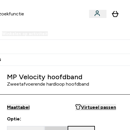
Winkelen op activiteit
er Sale | Tot 70% korting submenu
Enter Winkelen op activiteit submenu
⌄
 Extra Korting
Verdien Samen €40 Krediet
G
MP Velocity hoofdband
Zweetafvoerende hardloop hoofdband
Maattabel
Virtueel passen
Optie: