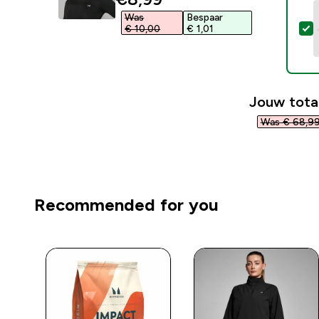
Was
Bespaar
S
€ 10,00‎
€ 1,01‎
Jouw tota
Was € 68,99
Recommended for you