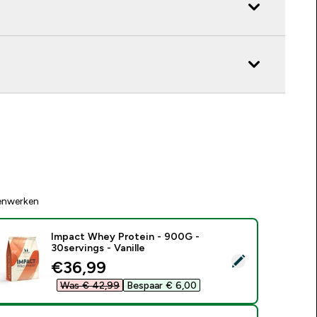
enwerken
Impact Whey Protein - 900G -
30servings - Vanille
electeer dit product - Impact Whey Protein - 900G - 30serving
discounted price
€36,99‎
Was € 42,99‎
Bespaar € 6,00‎