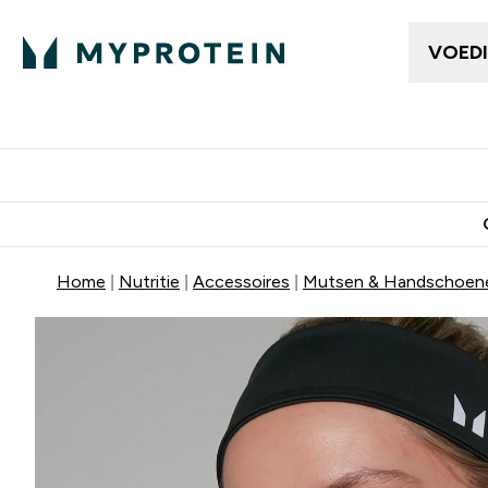
VOED
Dames Kleding
Here
Enter Da
⌄
Gratis bezorging vanaf €50
10% Extra K
Home
Nutritie
Accessoires
Mutsen & Handschoen