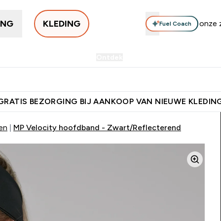
ING
KLEDING
Fuel Coach
n Kleding
Accessoires
Ontdek
Sale | Tot 70% korting
mes Kleding submenu
Enter Heren Kleding submenu
Enter Accessoires submenu
Enter Ontdek submenu
Ent
⌄
⌄
⌄
⌄
orting + Gratis Shaker | Nieuwe Klanten
Download de App Voor 5%
GRATIS BEZORGING BIJ AANKOOP VAN NIEUWE KLEDIN
en
MP Velocity hoofdband - Zwart/Reflecterend