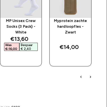
MP Unisex Crew
Myprotein zachte
MP
Socks (3 Pack) -
hardloopfles -
White
Zwart
price
discounted price
€13,60‎
Was
Bespaar
W
€14,00‎
€ 16,00‎
€ 2,40‎
€
SHOP SNEL
SHOP SNEL