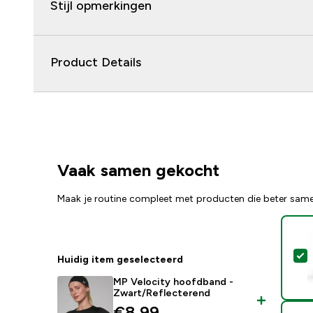
Stijl opmerkingen
Product Details
Vaak samen gekocht
Maak je routine compleet met producten die beter sam
S
Huidig item geselecteerd
MP Velocity hoofdband -
Zwart/Reflecterend
discounted price
€8,99‎