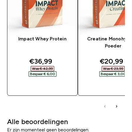
Impact Whey Protein
Creatine Monohydr
Poeder
discounted price
discounte
€36,99‎
€20,99‎
Was € 42,99‎
Was € 23,99‎
Bespaar € 6,00‎
Bespaar € 3,00‎
SHOP SNEL
SHOP SNEL
Alle beoordelingen
Er zijn momenteel geen beoordelingen.