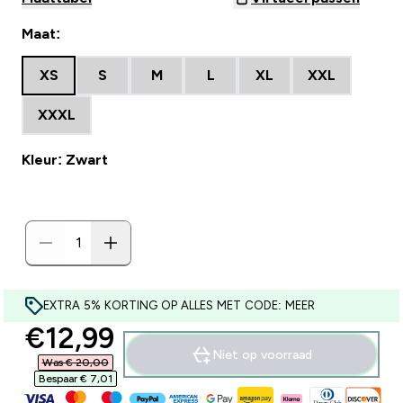
Maat:
XS
S
M
L
XL
XXL
XXXL
Kleur: Zwart
EXTRA 5% KORTING OP ALLES MET CODE: MEER
discounted price
€12,99‎
Niet op voorraad
Was € 20,00‎
Bespaar € 7,01‎