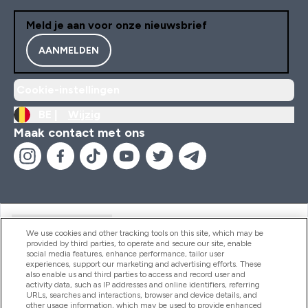
Meld je aan voor onze nieuwsbrief
AANMELDEN
Cookie-instellingen
BE |
Wijzig
Maak contact met ons
Handige Links
We use cookies and other tracking tools on this site, which may be
provided by third parties, to operate and secure our site, enable
social media features, enhance performance, tailor user
experiences, support our marketing and advertising efforts. These
Producten
also enable us and third parties to access and record user and
activity data, such as IP addresses and online identifiers, referring
URLs, searches and interactions, browser and device details, and
other usage information, which may be used to provide enhanced