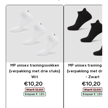
MP unisex trainingssokken
MP unisex trainingss
(verpakking met drie stuks)
(verpakking met drie 
Wit
- Zwart
discounted price
discounte
€10,20‎
€10,20‎
Was € 12,00‎
Was € 12,00‎
Bespaar € 1,80‎
Bespaar € 1,80‎
SHOP SNEL
SHOP SNEL