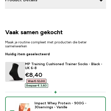
Vaak samen gekocht
Maak je routine compleet met producten die beter
samenwerken
Huidig item geselecteerd
MP Training Cushioned Trainer Socks - Black -
UK 6-8
discounted price
€8,40‎
Was € 12,00‎
Bespaar € 3,60‎
Impact Whey Protein - 900G -
30servings - Vanille