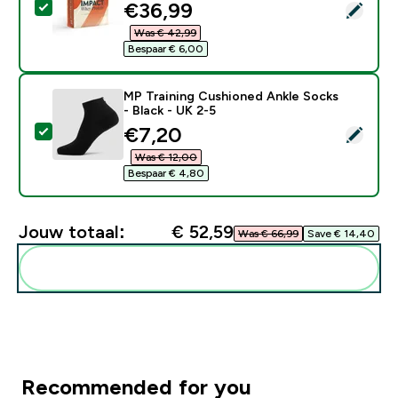
discounted price
€36,99‎
Selecteer dit product - Impact Whey Protein - 900G - 
Was € 42,99‎
Bespaar € 6,00‎
MP Training Cushioned Ankle Socks
- Black - UK 2-5
discounted price
€7,20‎
Selecteer dit product - MP Training Cushioned Ankle S
Was € 12,00‎
Bespaar € 4,80‎
Jouw totaal:
€ 52,59‎
Was € 66,99‎
Save € 14,40‎
Voeg deze toe aan je routine
Recommended for you