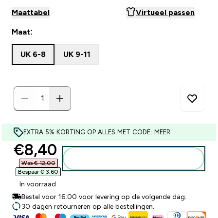
Maattabel
Virtueel passen
Maat:
UK 6-8
UK 9-11
EXTRA 5% KORTING OP ALLES MET CODE: MEER
discounted price
€8,40‎
Voeg toe aan winkelmandje
Was € 12,00‎
Bespaar € 3,60‎
In voorraad
Bestel voor 16:00 voor levering op de volgende dag.
30 dagen retourneren op alle bestellingen.