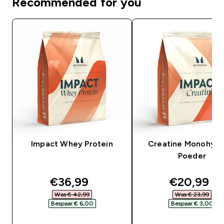
Recommended for you
Impact Whey Protein
Creatine Monohydr
Poeder
discounted price
discounte
€36,99‎
€20,99‎
Was € 42,99‎
Was € 23,99‎
Bespaar € 6,00‎
Bespaar € 3,00‎
SHOP SNEL
SHOP SNEL